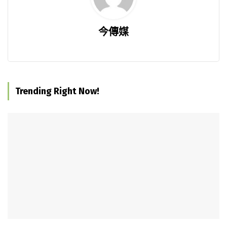
今傳媒
Trending Right Now!