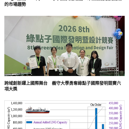
的市場趨勢
跨域創新躍上國際舞台 義守大學勇奪綠點子國際發明競賽六
項大獎