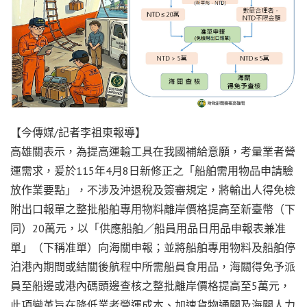
【今傳媒/記者李祖東報導】
高雄關表示，為提高運輸工具在我國補給意願，考量業者營
運需求，爰於115年4月8日新修正之「船舶需用物品申請驗
放作業要點」，不涉及沖退稅及簽審規定，將輸出人得免檢
附出口報單之整批船舶專用物料離岸價格提高至新臺幣（下
同）20萬元，以「供應船舶／船員用品日用品申報表兼准
單」（下稱准單）向海關申報；並將船舶專用物料及船舶停
泊港內期間或結關後航程中所需船員食用品，海關得免予派
員至船邊或港內碼頭邊查核之整批離岸價格提高至5萬元，
此項變革旨在降低業者營運成本、加速貨物通關及海關人力