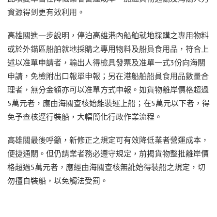
資源得到更有效利用。
高雄關進一步說明，停泊高雄港內船舶就地採購之專用物料
或於外錨區船舶就地採購之專用物料及船員食用品，符合上
述以准單申請者，輸出人得檢具發票及准單一式3份向海關
申請，免檢附出口報單申報；另在港船舶船員食用品數量合
理者，無分金額亦可以准單方式申報。如貨物離岸價格超過
5萬元者，應由海關查核始能裝運上船；在5萬元以下者，得
免予查核逕行裝船，大幅簡化行政作業流程。
高雄關最後呼籲，新修正之規定可有效降低業者營運成本，
便捷通關。但仍請業者務必遵守規定，前揭貨物整批離岸價
格超過5萬元者，應經由海關查核無訛始得裝船之規定，切
勿擅自裝船，以免觸法受罰。