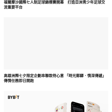
福爾摩沙國際七人制足球錦標賽開幕 打造亞洲青少年足球交
流重要平台
高雄洲際七夕限定企劃串聯款待心意 「時光郵驛．情深傳遞」
傳情任務即日開跑