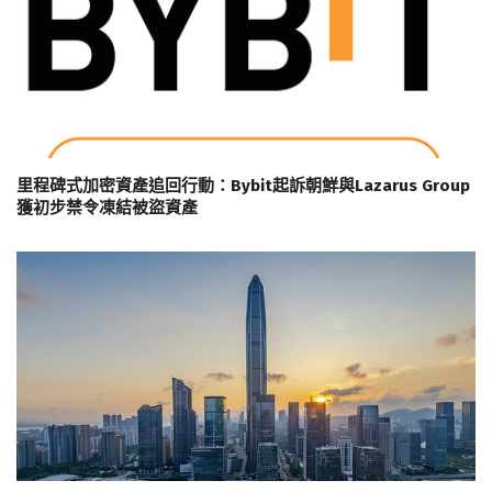
里程碑式加密資產追回行動：Bybit起訴朝鮮與Lazarus Group
獲初步禁令凍結被盜資產