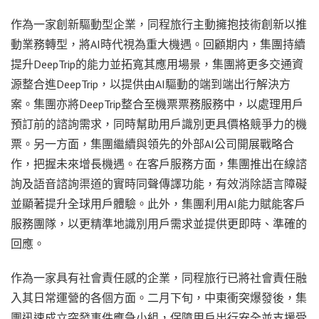
作為一家創新驅動型企業，同程旅行主動擁抱技術創新以推
動業務轉型，將AI時代視為重大機遇。回顧期内，集團持續
提升DeepTrip的能力並拓寬其應用場景，集團將更多交通資
源整合進DeepTrip，以提供由AI驅動的端到端出行解決方
案。集團亦將DeepTrip整合至機票票務服務中，以處理用戶
預訂前的諮詢需求，同時幫助用戶識別更具價格競爭力的機
票。另一方面，集團繼續與領先的外部AI公司開展戰略合
作，把握未來增長機遇。在客戶服務方面，集團推出在線諮
詢及語音諮詢渠道的實時同聲傳譯功能，有效消除語言障礙
並顯著提升全球用戶體驗。此外，集團利用AI能力賦能客戶
服務團隊，以更精準地識別用戶需求並提供更即時、準確的
回應。
作為一家具有社會責任感的企業，同程旅行已將社會責任融
入其日常運營的各個方面。二月下旬，中東衝突爆發後，集
團迅速成立突發事件應急小組，保障用戶出行安全並支援受