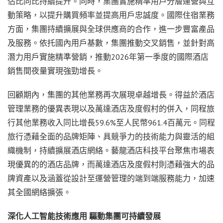
佔比同比持續提升。同時，集團實施精準用戶分層運營與互
動策略，以提升購買頻率並提高用戶忠誠度。國際住宿業務
方面，集團持續擴展與全球供應商的合作，進一步豐富產品
及服務。依托國內用戶基數，集團推動交叉銷售，並針對高
潛力用戶實施精準營銷，推動2026年第一季度的國際酒店
銷售間夜量實現強勁增長。
回顧期內，集團的其他業務再次展現卓越增長。得益於酒店
管理業務的優異表現以及萬達酒店及度假村的併入，同程旅
行其他業務收入同比增長59.6%至人民幣961.4百萬元。同程
旅行憑藉全面的品牌矩陣、具競爭力的技術能力與靈活的組
織機制，持續擴展酒店網絡。藝龍酒店科技平台聚焦市場表
現優異的的酒店品牌，而萬達酒店及度假村則憑藉強大的品
牌資產以及涵蓋從設計至運營管理的端到端服務能力，加速
其全國網絡擴張。
深化人工智能技術應用
驅動集團可持續發展