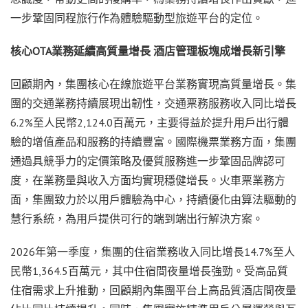
一步鞏固同程旅行作為體驗驅動型旅遊平台的定位。
核心
OTA
業務延續高質量增長
酒店管理板塊成增長新引擎
回顧期內，集團核心在線旅遊平台業務實現高質量增長。集
團的交通業務持續展現出韌性，交通票務服務收入同比增長
6.2%至人民幣2,124.0百萬元，主要得益於提升用戶出行體
驗的增值產品和服務的持續豐富。國際機票業務方面，集團
通過具競爭力的定價策略及優質服務進一步鞏固品牌認可
度，在業務量與收入方面均實現穩健增長。火車票業務方
面，集團致力於以用戶體驗為中心，持續優化由算法驅動的
慧行系統，為用戶提供可行的端到端出行解決方案。
2026年第一季度，集團的住宿業務收入同比增長14.7%至人
民幣1,364.5百萬元，其中住宿間夜量增長強勁。受高品質
住宿需求上升推動，回顧期內集團平台上高品質酒店間夜量