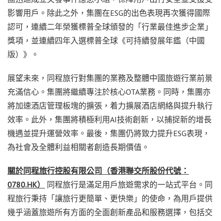
影響用戶。除此之外，集團在ESG的出色表現再次獲得國際
認可，連續二年榮獲標普全球頒發的「行業最佳進步企業」
獎項，並連續四年入選標普全球《可持續發展年鑑（中國
版）》。
展望未來，同程旅行對集團的業務及整體中國旅遊行業前景
充滿信心。集團將繼續專注於核心OTA業務。同時，集團亦
將加速酒店管理板塊的擴張，着力擴展酒店網絡與提升執行
效率。此外，集團將積極利用AI技術創新，以捕捉新的增長
機遇並提升運營效率。最後，集團仍將致力提升ESG表現，
為社會及全體利益相關者創造長期價值。
關於同程旅行控股有限公司（香港聯交所股份代號：
0780.HK
）
同程旅行是滿足用戶旅遊需求的一站式平台。同
程旅行秉持「讓旅行更簡單、更快樂」的使命，為用戶提供
幾乎涵蓋旅遊所有方面的全面創新產品和服務選擇，包括交