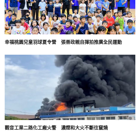
幸福桃園兒童羽球夏令營 張善政親自揮拍推廣全民運動
觀音工業二路化工廠火警 濃煙和大火不斷往竄燒