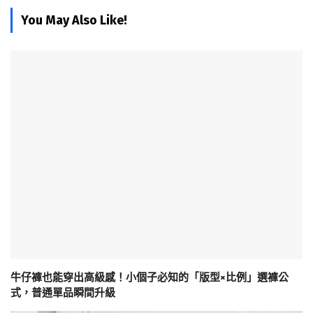
You May Also Like!
牛仔褲也能穿出高級感！小個子必知的「版型×比例」選褲公
式，普通單品瞬間升級