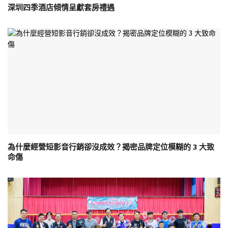
深圳四季酒店傾情呈獻套房禮遇
為什麼經營短影音行銷卻沒成效？揭密品牌定位模糊的 3 大致
命傷