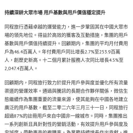
持續深耕大眾市場
用戶基數與用戶價值穩定提升
同程旅行憑藉卓越的運營能力，進一步鞏固其在中國大眾市
場的領先地位。得益於高效的獲客及互動措施，集團的用戶
基數與用戶價值持續提升。回顧期内，集團的平均月付費用
戶為46.4百萬人。年付費用戶同比增長2.7%至253.9百萬
人，創歷史新高。十二個月累計服務人次同比增長4.5%至
2,047.4百萬人。
回顧期内，同程旅行致力於提升用戶參與度並優化所有流量
渠道的營運效率。通過與騰訊的長期合作夥伴關係，微信生
態繼續作為集團重要的流量來源，使其能夠在中國各地建立
廣泛的用戶基數，截至二零二六年三月三十一日，同程旅行
超過87%的註冊用戶來自中國非一線城市。同時，集團推出
一系列創新且具針對性的營銷活動，有效提升用戶參與度及
忠誠度，帶動更高的複購率，為業務持續增長作出貢獻，進