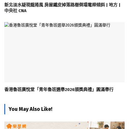
新北淡水疑現龍捲風 房屋鐵皮掉落路樹倒塌電桿傾斜 | 地方 |
中央社 CNA
香港魯班廣悅堂「青年魯班選舉2026頒獎典禮」圓滿舉行
You May Also Like!