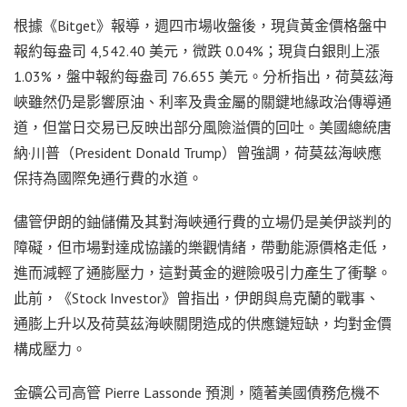
根據《Bitget》報導，週四市場收盤後，現貨黃金價格盤中
報約每盎司 4,542.40 美元，微跌 0.04%；現貨白銀則上漲
1.03%，盤中報約每盎司 76.655 美元。分析指出，荷莫茲海
峽雖然仍是影響原油、利率及貴金屬的關鍵地緣政治傳導通
道，但當日交易已反映出部分風險溢價的回吐。美國總統唐
納·川普（President Donald Trump）曾強調，荷莫茲海峽應
保持為國際免通行費的水道。
儘管伊朗的鈾儲備及其對海峽通行費的立場仍是美伊談判的
障礙，但市場對達成協議的樂觀情緒，帶動能源價格走低，
進而減輕了通膨壓力，這對黃金的避險吸引力產生了衝擊。
此前，《Stock Investor》曾指出，伊朗與烏克蘭的戰事、
通膨上升以及荷莫茲海峽關閉造成的供應鏈短缺，均對金價
構成壓力。
金礦公司高管 Pierre Lassonde 預測，隨著美國債務危機不