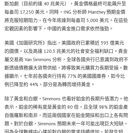
斷加劇（目前約達 40 兆美元），黃金價格最終可能飆升至
每盎司 17,250 美元。同時，ING 分析師 Manthey 預期金價
將克服短期阻力，在今年底達到每盎司 5,000 美元。在這些
宏觀因素的影響下，中國的黃金進口需求依然強勁。
美國《加圖研究所》指出，美國政府已累積近 393 億美元
的國債，以及高達 120.3 兆美元的社會安全福利缺口。貴金
屬交易商 Van Simmons 分析，全球各國央行已意識到政府不
斷透過債務擴大貨幣供給，將導致美元購買力長期受損。數
據顯示，七年前各國央行持有 77% 的美國國庫券，如今比
例已降至約 44%，部分是為轉而增持黃金。
除了黃金和白銀，Simmons 也看好鉑金的長期升值潛力。他
表示，鉑金的稀有度是黃金的 80 倍，且全球 98% 的鉑金產
自俄羅斯和南非，而這兩個國家在鉑金開採和出口上各有問
題。對於白銀，Simmons 預期未來一年可能出現巨大短缺，
因為全球數據中心建設對白銀的需求持續增加，若發生短