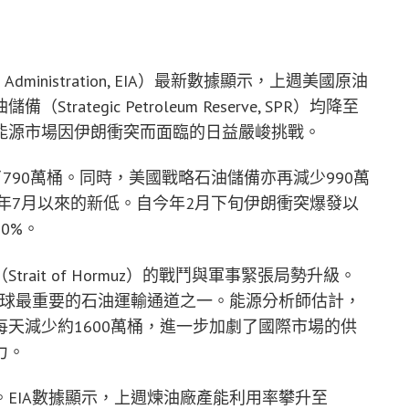
n Administration, EIA）最新數據顯示，上週美國原油
tegic Petroleum Reserve, SPR）均降至
能源市場因伊朗衝突而面臨的日益嚴峻挑戰。
790萬桶。同時，美國戰略石油儲備亦再減少990萬
4年7月以來的新低。自今年2月下旬伊朗衝突爆發以
0%。
ait of Hormuz）的戰鬥與軍事緊張局勢升級。
全球最重要的石油運輸通道之一。能源分析師估計，
天減少約1600萬桶，進一步加劇了國際市場的供
力。
EIA數據顯示，上週煉油廠產能利用率攀升至