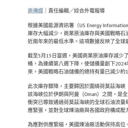
商傳媒
｜責任編輯／綜合外電報導
根據美國能源資訊署（US Energy Informatio
庫存大幅減少，商業原油庫存與美國戰略石油儲備（Stra
近兩年來的最低水準。這項數據反映了全球
截至5月15日當週，美國商業原油庫存減少了
桶，為連續第八週下降，使儲備量創下202
來，美國戰略石油儲備的總持有量已減少約1
此次庫存驟降，主要歸因於圍繞荷莫茲海峽（Str
該海峽位於伊朗與阿曼（Oman）之間，是
衝突已導致通過荷莫茲海峽的全球石油流量每
應緊張，並對全球煉油廠與各國政府構成壓
為應對供應緊縮，美國煉油廠活動保持高位。