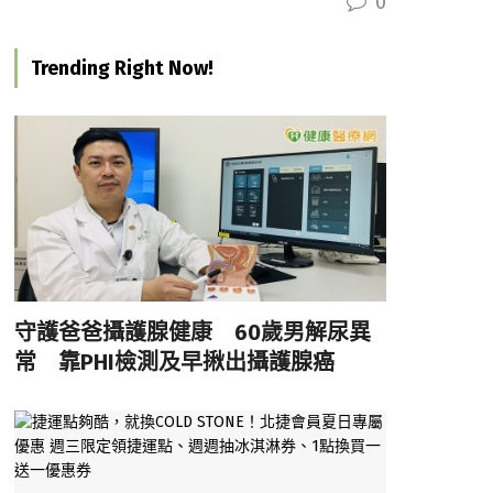
0
Trending Right Now!
守護爸爸攝護腺健康 60歲男解尿異
常 靠PHI檢測及早揪出攝護腺癌