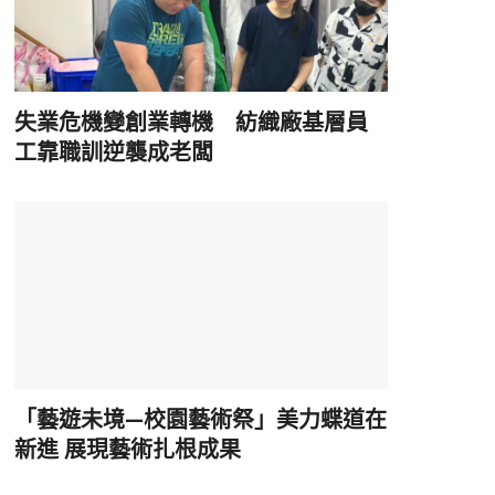
失業危機變創業轉機 紡織廠基層員
工靠職訓逆襲成老闆
「藝遊未境—校園藝術祭」美力蝶道在
新進 展現藝術扎根成果