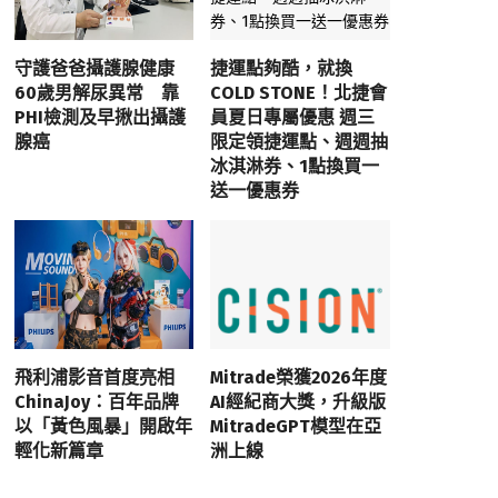
守護爸爸攝護腺健康
捷運點夠酷，就換
60歲男解尿異常 靠
COLD STONE！北捷會
PHI檢測及早揪出攝護
員夏日專屬優惠 週三
腺癌
限定領捷運點、週週抽
冰淇淋券、1點換買一
送一優惠券
飛利浦影音首度亮相
Mitrade榮獲2026年度
ChinaJoy：百年品牌
AI經紀商大獎，升級版
以「黃色風暴」開啟年
MitradeGPT模型在亞
輕化新篇章
洲上線