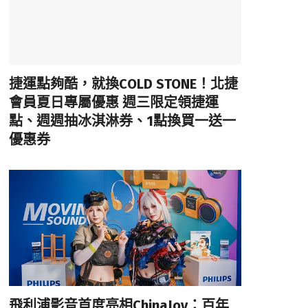
捷運點夠酷，就換COLD STONE！北捷
會員夏日專屬優惠 週三限定領捷運
點、週週抽冰淇淋券、1點換買一送一
優惠券
飛利浦影音首度亮相ChinaJoy：百年