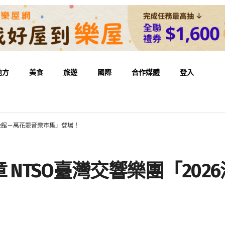
地方
美食
旅遊
國際
合作媒體
登入
湖吸館－萬花競音樂市集」登場！
 NTSO臺灣交響樂團「202