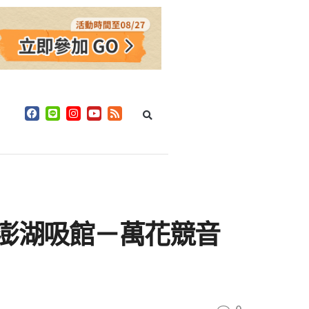
6澎湖吸館－萬花競音