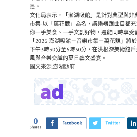
景。
文化局表示，「澎湖吸館」是針對典型與非
市集-以「萬花競」為名，讓樂器跟曲目都
你一手美食、一手文創好物，還能同時享受
「2026 澎湖吸館－音樂市集－萬花競」將於
下午3時30分至6時30分，在洪根深美術
風與音樂交織的夏日藝文盛宴。
圖文來源:澎湖縣府
0
Facebook
Twitter
Shares