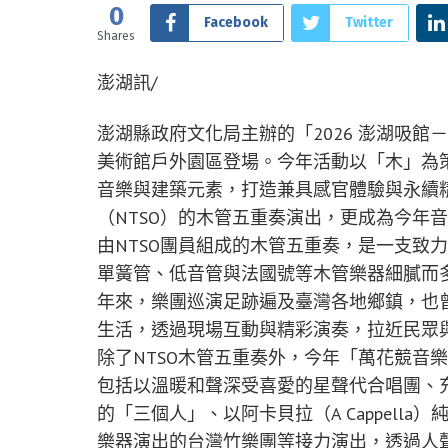
0
Facebook
Twitter
Shares
澎湖訊/
澎湖縣政府文化局主辦的「2026 澎湖吸館
美術館戶外園區登場。今年活動以「木」為
音樂與建築元素，打造兼具感官體驗與永續
（NTSO）的木管五重奏演出，更成為今年
由NTSO團員組成的木管五重奏，是一支致
單簧管、低音管與法國號等木管樂器細膩而
年來，樂團巡演足跡遍及臺灣各地鄉鎮，也
生活，透過現場互動與精彩演奏，拉近民眾
除了NTSO木管五重奏外，今年「萬花競音
包括以溫暖和聲深受喜愛的星聲代合唱團、
的「三個人」、以阿卡貝拉（A Cappell
樂器演出的台灣竹樂團等接力演出，透過人