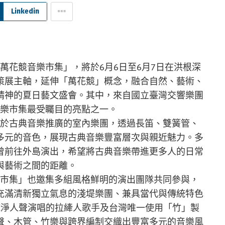
Linkedin
－萬花競音樂市集」，將於6月6日至6月7日在洪根深
策展主軸，延伸「萬花競」概念，融合自然、藝術、
精神的夏日藝文盛會。其中，來自國立臺灣交響樂團
音樂市集最受矚目的亮點之一。
力於古典音樂推廣的室內樂團，透過長笛、雙簧管、
多元的音色，展現古典音樂豐富層次與親近魅力。多
曾前往外島演出，希望將古典音樂帶進更多人的日常
與藝術之間的距離。
樂市集」也邀集多組風格鮮明的演出團隊共同參與，
充滿清新獨立氣息的淺堤樂團、兼具當代與傳統特色
a）純淨人聲演唱的拉縴人歌手及台灣唯一使用「竹」製
聲、木管、竹樂與跨界編制交織出豐富多元的音樂風