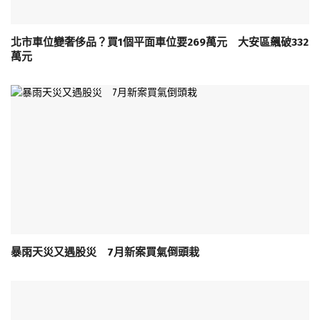
北市車位變奢侈品？買1個平面車位要269萬元 大安區飆破332
萬元
暴雨天災又遇股災 7月新案買氣倒頭栽