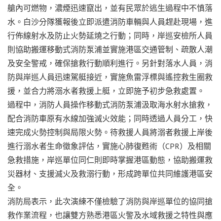
艙內可燃物，濃煙迅速竄出，並有民眾於逃生過程中不慎落
水。白沙分隊獲報後立即派遣消防車輛與人員趕赴現場，進
行佈線射水及防止火勢延燒之行動；同時，岸巡安檢所人員
則協助搬運移動式消防泵浦並實施港區交通管制、疏散人潮
及安全警戒，確保搶救行動順利進行。另針對落水人員，消
防與岸巡人員迅速駕艇接近，實施魚雷浮標與遙控救生圈救
援，並合力將溺水者救援上艇，立即施予初步急救處置。
過程中，消防人員操作移動式消防泵浦汲取海水射水搶救，
配合消防車原有水線加強滅火效能；同時透過人員分工，快
速完成火勢控制與局限火勢。待救援人員將溺者救援上岸後
進行溺水者生命徵象評估，實施心肺復甦術（CPR）及相關
急救措施，岸巡單位同仁則即時掌握港區動態，協助搬運救
災器材、支援滅火及救溺行動，形成跨單位共同維護港區安
全。
消防局表示，此次演練不僅檢驗了消防與岸巡單位的協同搶
救作業流程，也讓雙方熟悉港區火警及水域救援之特性與應