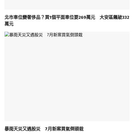
北市車位變奢侈品？買1個平面車位要269萬元 大安區飆破332
萬元
暴雨天災又遇股災 7月新案買氣倒頭栽