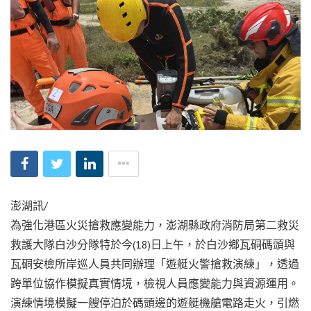
澎湖訊/
為強化港區火災搶救應變能力，澎湖縣政府消防局第二救災
救護大隊白沙分隊特於今(18)日上午，於白沙鄉瓦硐碼頭與
瓦硐安檢所岸巡人員共同辦理「遊艇火警搶救演練」，透過
跨單位協作模擬真實情境，檢視人員應變能力與資源運用。
演練情境模擬一艘停泊於碼頭邊的遊艇機艙電路走火，引燃