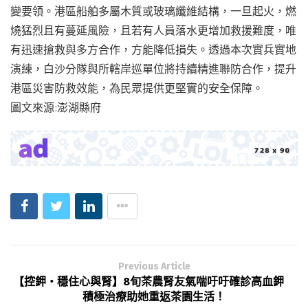
變要領。港區船舶多屬木質或玻璃纖維結構，一旦起火，燃
燒猛烈且有蔓延風險，且若有人員落水更增加救援難度，唯
有迅速搶救與多方合作，方能降低損失。透過本次實兵實地
演練，白沙分隊與所轄岸巡單位將持續精進聯防合作，提升
港區災害防救效能，為民眾提供更堅實的安全保障。
圖文來源:澎湖縣府
Previous Article
【控鉀・穩住心與腎】8旬茶農腎友氣喘吁吁確診高血鉀
積極治療助她重返茶園生活！