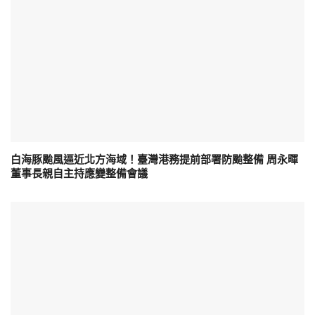
白海豚颱風逼近北方海域！臺灣港務提前部署防颱整備 周永暉
董事長親自主持應變整備會議