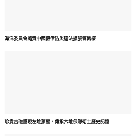
海洋委員會譴責中國假借防災違法擴張管轄權
珍貴古砲重現左堆蕭屋，傳承六堆保鄉衛土歷史記憶