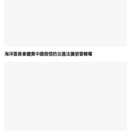
海洋委員會譴責中國假借防災違法擴張管轄權