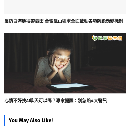
嚴防白海豚挾帶豪雨 台電鳳山區處全面啟動各項防颱應變機制
心情不好找AI聊天可以嗎？專家提醒：別忽略4大警訊
You May Also Like!