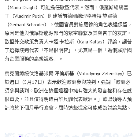
（Mario Draghi）可能擔任歐盟代表。然而，俄羅斯總統普
丁（Vladimir Putin）則建議前德國總理格哈特·施羅德
（Gerhard Schröder）。德國官員對施羅德的角色表達保留，
原因是他與俄羅斯能源部門的緊密聯繫及其與普丁的友誼。
歐盟外交政策負責人卡婭·卡拉斯（Kaja Kallas）評論，讓普
丁選擇談判代表「不是很明智」，尤其是一個「為俄羅斯國
有企業服務的高級說客」。
烏克蘭總統伏洛基米爾·澤倫斯基（Volodymyr Zelenskyy）已
於週日（5月17日）表示歡迎歐洲參與談判，強調「歐洲必
須參與談判。歐洲在這個過程中擁有強大的發言權和存在感
很重要，並且值得明確由誰具體代表歐洲。」歐盟領導人預
計將於下個月舉行峰會，屆時這些提案可能成為討論焦點。