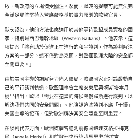
啟，新政府的立場備受關注。然而，默茨的提案可能無法完
全滿足那些堅持入盟應嚴格基於實力原則的歐盟官員。
默茨認為，他的方法也應適用於其他等待歐盟成員資格的國
家，特別是西巴爾幹地區（Western Balkans）。他表示，這
項提案「將有助於促進正在進行的和平談判，作為談判解決
方案的一部分。這不僅對烏克蘭，對整個歐洲大陸的安全都
至關重要。」
由於美國主導的調解努力陷入僵局，歐盟國家正討論啟動自
己的平行談判軌道。歐盟理事會主席安東尼奧·柯斯塔本月
稍早指出，歐盟「需要在適當的時候與俄羅斯進行談判，以
解決我們共同的安全問題」。他強調這些談判不應「干擾」
美國主導的協商，但對歐洲解決其安全隱憂至關重要。
在談判代表方面，歐洲媒體曾臆測前德國總理安格拉·梅克
爾（Angela Merkel）和前歐洲央行總裁馬里奧·德拉吉