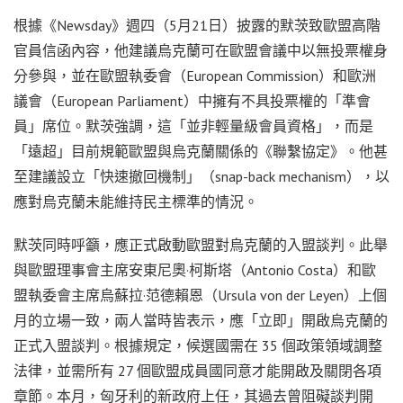
根據《Newsday》週四（5月21日）披露的默茨致歐盟高階
官員信函內容，他建議烏克蘭可在歐盟會議中以無投票權身
分參與，並在歐盟執委會（European Commission）和歐洲
議會（European Parliament）中擁有不具投票權的「準會
員」席位。默茨強調，這「並非輕量級會員資格」，而是
「遠超」目前規範歐盟與烏克蘭關係的《聯繫協定》。他甚
至建議設立「快速撤回機制」（snap-back mechanism），以
應對烏克蘭未能維持民主標準的情況。
默茨同時呼籲，應正式啟動歐盟對烏克蘭的入盟談判。此舉
與歐盟理事會主席安東尼奧·柯斯塔（Antonio Costa）和歐
盟執委會主席烏蘇拉·范德賴恩（Ursula von der Leyen）上個
月的立場一致，兩人當時皆表示，應「立即」開啟烏克蘭的
正式入盟談判。根據規定，候選國需在 35 個政策領域調整
法律，並需所有 27 個歐盟成員國同意才能開啟及關閉各項
章節。本月，匈牙利的新政府上任，其過去曾阻礙談判開