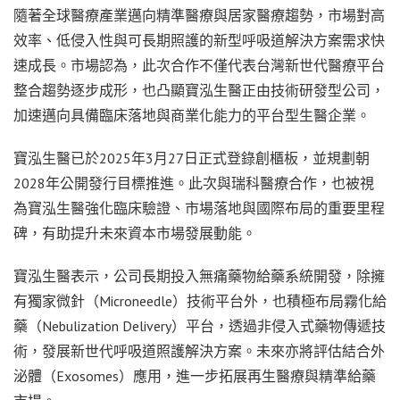
隨著全球醫療產業邁向精準醫療與居家醫療趨勢，市場對高
效率、低侵入性與可長期照護的新型呼吸道解決方案需求快
速成長。市場認為，此次合作不僅代表台灣新世代醫療平台
整合趨勢逐步成形，也凸顯寶泓生醫正由技術研發型公司，
加速邁向具備臨床落地與商業化能力的平台型生醫企業。
寶泓生醫已於2025年3月27日正式登錄創櫃板，並規劃朝
2028年公開發行目標推進。此次與瑞科醫療合作，也被視
為寶泓生醫強化臨床驗證、市場落地與國際布局的重要里程
碑，有助提升未來資本市場發展動能。
寶泓生醫表示，公司長期投入無痛藥物給藥系統開發，除擁
有獨家微針（Microneedle）技術平台外，也積極布局霧化給
藥（Nebulization Delivery）平台，透過非侵入式藥物傳遞技
術，發展新世代呼吸道照護解決方案。未來亦將評估結合外
泌體（Exosomes）應用，進一步拓展再生醫療與精準給藥