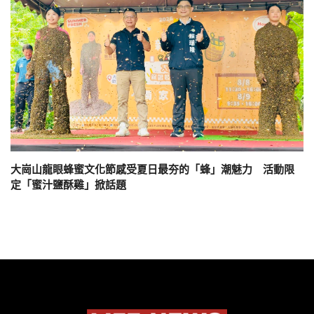
大崗山龍眼蜂蜜文化節感受夏日最夯的「蜂」潮魅力 活動限
定「蜜汁鹽酥雞」掀話題