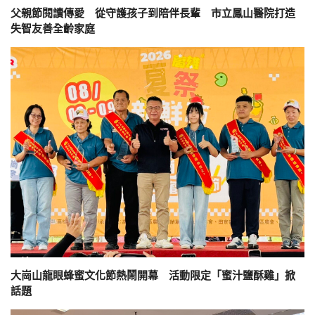
父親節閱讀傳愛 從守護孩子到陪伴長輩 市立鳳山醫院打造
失智友善全齡家庭
大崗山龍眼蜂蜜文化節熱鬧開幕 活動限定「蜜汁鹽酥雞」掀
話題