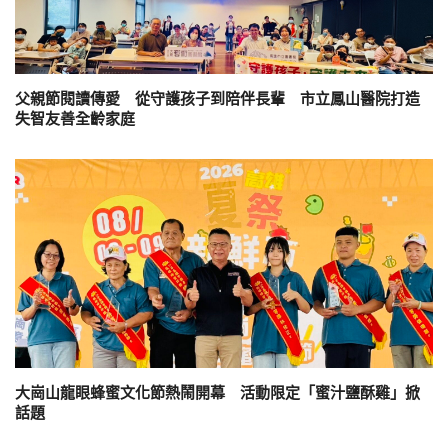
父親節閱讀傳愛 從守護孩子到陪伴長輩 市立鳳山醫院打造
失智友善全齡家庭
大崗山龍眼蜂蜜文化節熱鬧開幕 活動限定「蜜汁鹽酥雞」掀
話題