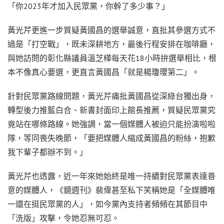
「你2023年才加入民眾黨，你幹了多少事？」
黃光芹更進一步質疑黃國昌的選舉誠意，直批其參選方式不
過是「打空戰」，既未深耕地方，最後行程安排在咖啡廳，
與她訪問的彰化縣議員溫芝樺每天花18小時拚選舉相比，根
本不像真心要選，更直言黃國昌「就是楊瓊瓔第二」。
針對民眾黨路線問題，黃光芹痛批黃國昌從深綠台獨出身，
轉型後力推藍白合、新書封面印上館長推薦，質疑民眾黨究
竟站在哪條路線。她強調，當一個媒體人被迫只能扮演啦啦
隊，等同喪失晚節，「要把媒體人縮成黃國昌的粉絲，抱歉
我下輩子都辦不到。」
黃光芹也透露，近一年來她始終是唯一持續對民眾黨表達善
意的媒體人，《鏡週刊》裴偉甚至私下笑稱她是「全媒體唯
一還在挺民眾黨的人」，如今黨內支持者頻頻在其節目中
「洗版」攻擊，令她忍無可忍。