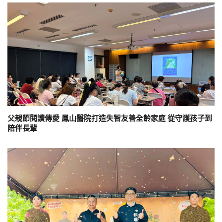
父親節閱讀傳愛 鳳山醫院打造失智友善全齡家庭 從守護孩子到
陪伴長輩