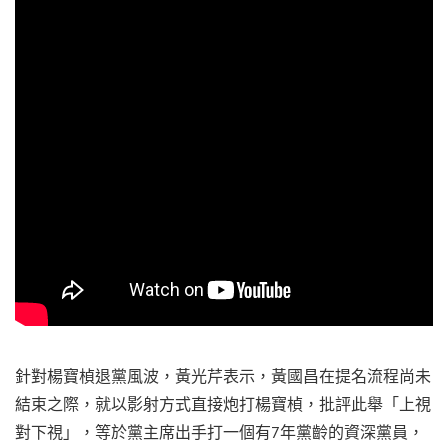
針對楊寶楨退黨風波，黃光芹表示，黃國昌在提名流程尚未
結束之際，就以影射方式直接炮打楊寶楨，批評此舉「上視
對下視」，等於黨主席出手打一個有7年黨齡的資深黨員，