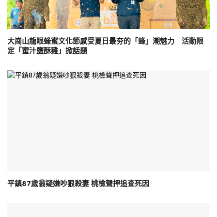
大崗山龍眼蜂蜜文化節感受夏日最夯的「蜂」潮魅力 活動限
定「蜜汁鹽酥雞」掀話題
平鎮87歲翁疑嫌吵狠殺妻 桃檢聲押追查死因