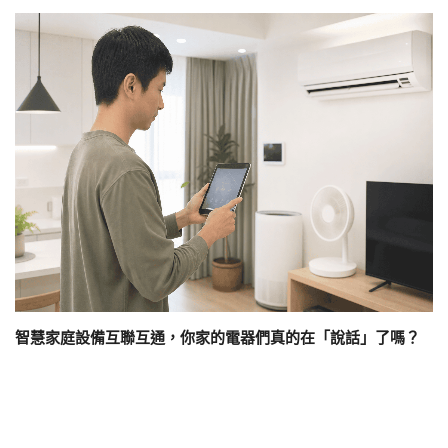
智慧家庭設備互聯互通，你家的電器們真的在「說話」了嗎？