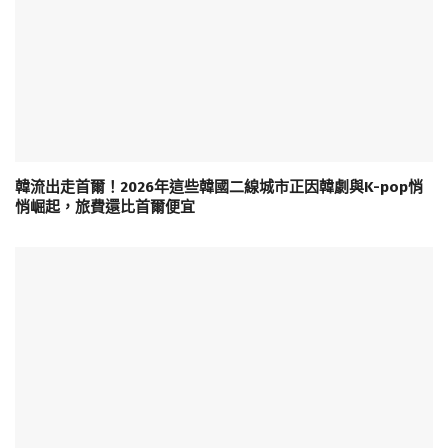
韓流出走首爾！2026年這些韓國二線城市正因韓劇與K-pop悄
悄崛起，旅費還比首爾便宜