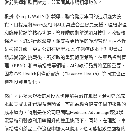
當前營運和監管壓力，並鞏固其市場領導地位。
根據《Simply Wall St》報導，聯合健康集團的這項龐大投
資，目標是將Avery及相關AI工具整合至會員支援、理賠處理
和臨床協調等核心功能。管理階層期望透過AI技術，收緊核
保流程、減少行政浪費，並支援更精準的護理管理。這不僅
是技術升級，更是公司在經歷2025年醫療成本上升與會員
組成變弱的挑戰後，所採取的重要轉型策略。在藥品福利管
理（PBM）和事前授權等領域，AI的執行品質將至關重要，
因為CVS Health和偉彭醫療（Elevance Health）等同業也正
積極投資自動化。
然而，這項大規模的AI投入也伴隨著潛在風險。若AI專案成
本超支或未能實現預期節省，可能為聯合健康集團帶來新的
成本壓力，特別是在公司已面臨Medicare Advantage經濟狀
況緊縮和醫療利用率提升的雙重挑戰下。同時，在理賠、事
前授權和藥品工作流程中擴大AI應用，也可能招致更嚴格的