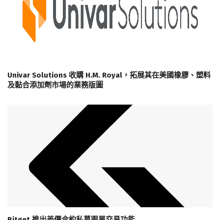
Univar Solutions 收購 H.M. Royal，拓展其在美國橡膠、塑料
及黏合添加劑市場的業務版圖
Bitget 推出差價合約私募跟單交易功能