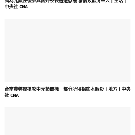
高為元續任後參與國外校長遴選惹議 發信致歉清華人 | 生活 |
中央社 CNA
台南農特產搶攻中元節商機 部分所得捐熊本賑災 | 地方 | 中央
社 CNA