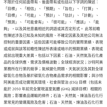
不限於任何前面帶有、後面帶有或包括以下字詞的陳述：
「目標」、「相信」、「預期」、「旨在」、「打算」、
「目標」、「可能」、「預計」、「估計」、「計劃」、
「預測」、「可能會有」、「很可能」、「應該」、「能
夠」，以及其他意義相近的詞語或其否定形式。 此等前瞻
性陳述涉及已知及未知的風險、不確定因素及其他公司無法
控制的重要因素，這些因素可能導致公司的實際業績、表現
或成就與該等前瞻性陳述所表達或暗示的預期業績、表現或
成就出現重大差異，包括以下因素：石油、天然氣及石化產
品的全球供應、需求及價格波動；全球經濟狀況；沙特阿美
業務所在行業的競爭；氣候變化問題、天氣狀況及其對全球
碳氫化合物及基於碳氫化合物產品需求的相關影響；與沙特
阿美能否成功實現其環境、社會與管治 (ESG) 目標（包括未
能於 2050 年前完全實現溫室氣體 (GHG) 減排目標）相關的
風險；影響產品運輸的條件；石油、天然氣、煉油及石化行
業常見的營運風險及危害；石油、天然氣、煉油及石化行業