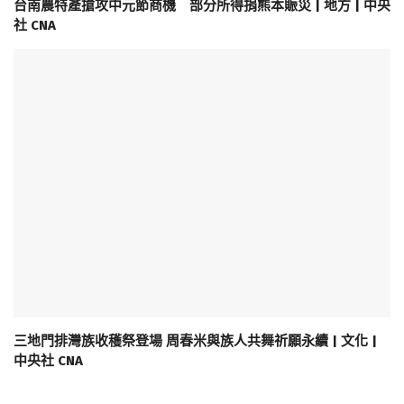
台南農特產搶攻中元節商機 部分所得捐熊本賑災 | 地方 | 中央
社 CNA
三地門排灣族收穫祭登場 周春米與族人共舞祈願永續 | 文化 |
中央社 CNA