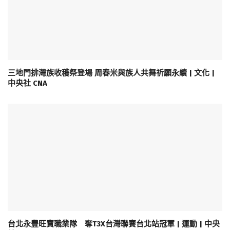
三地門排灣族收穫祭登場 周春米與族人共舞祈願永續 | 文化 |
中央社 CNA
台北永豐旺寶職業隊 奪T3X台灣聯賽台北站冠軍 | 運動 | 中央