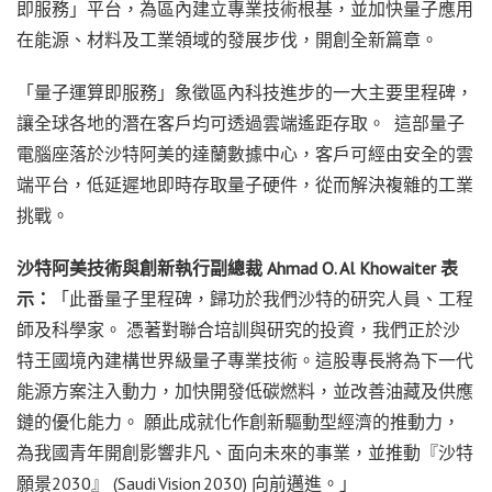
即服務」平台，為區內建立專業技術根基，並加快量子應用
在能源、材料及工業領域的發展步伐，開創全新篇章。
「量子運算即服務」象徵區內科技進步的一大主要里程碑，
讓全球各地的潛在客戶均可透過雲端遙距存取。 這部量子
電腦座落於沙特阿美的達蘭數據中心，客戶可經由安全的雲
端平台，低延遲地即時存取量子硬件，從而解決複雜的工業
挑戰。
沙特阿美技術與創新執行副總裁 Ahmad O. Al Khowaiter 表
示：
「此番量子里程碑，歸功於我們沙特的研究人員、工程
師及科學家。 憑著對聯合培訓與研究的投資，我們正於沙
特王國境內建構世界級量子專業技術。這股專長將為下一代
能源方案注入動力，加快開發低碳燃料，並改善油藏及供應
鏈的優化能力。 願此成就化作創新驅動型經濟的推動力，
為我國青年開創影響非凡、面向未來的事業，並推動『沙特
願景2030』 (Saudi Vision 2030) 向前邁進。」