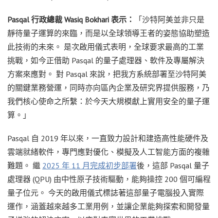
Pasqal 行政總裁 Wasiq Bokhari 表示：
「沙特阿美並非只是
靜待量子運算的來臨，而是以全球領導王者的姿態協助塑造
此技術的未來。 是次啟用儀式表明，全球要求最高的工業
挑戰，如今正借助 Pasqal 的量子處理器、軟件及專屬解決
方案來應對。 對 Pasqal 來說，把我方系統部署至沙特阿美
的關鍵業務營運，同時亦向區內企業及研究界提供服務，乃
我們核心使命之所繫：於今天大規模獻上實用安全的量子運
算。」
Pasqal 自 2019 年以來，一直致力設計和建造高性能硬件及
雲端就緒軟件，專門應對優化、模擬及人工智能方面的複雜
難題。 繼
2025 年 11 月完成初步部署
後，這部 Pasqal 量子
處理器 (QPU) 由中性原子技術驅動，能夠操控 200 個可編程
量子位元。 今天的啟用儀式標誌著這部量子電腦投入實際
運作，涵蓋越來越多工業用例，並讓企業能夠探索和開發量