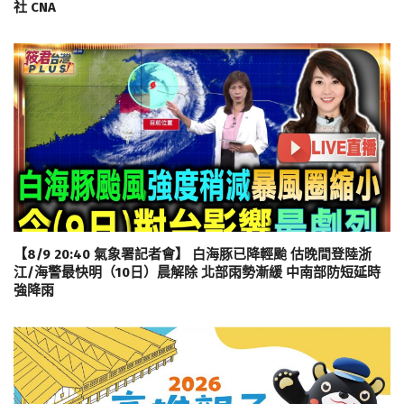
社 CNA
【8/9 20:40 氣象署記者會】 白海豚已降輕颱 估晚間登陸浙
江/海警最快明（10日）晨解除 北部雨勢漸緩 中南部防短延時
強降雨