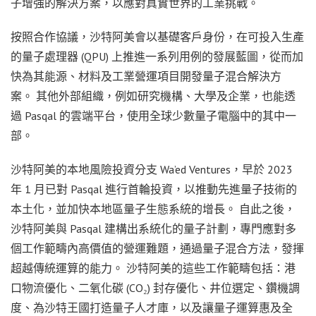
子增強的解決方案，以應對真實世界的工業挑戰。
按照合作協議，沙特阿美會以基礎客戶身份，在可投入生產
的量子處理器 (QPU) 上推進一系列用例的發展藍圖，從而加
快為其能源、材料及工業營運項目開發量子混合解決方
案。 其他外部組織，例如研究機構、大學及企業，也能透
過 Pasqal 的雲端平台，使用全球少數量子電腦中的其中一
部。
沙特阿美的本地風險投資分支 Wa’ed Ventures，早於 2023
年 1 月已對 Pasqal 進行首輪投資，以推動先進量子技術的
本土化，並加快本地區量子生態系統的增長。 自此之後，
沙特阿美與 Pasqal 建構出系統化的量子計劃，專門應對多
個工作範疇內高價值的營運難題，通過量子混合方法，發揮
超越傳統運算的能力。 沙特阿美的這些工作範疇包括：港
口物流優化、二氧化碳 (CO₂) 封存優化、井位選定、鑽機調
度、為沙特王國打造量子人才庫，以及讓量子運算惠及全