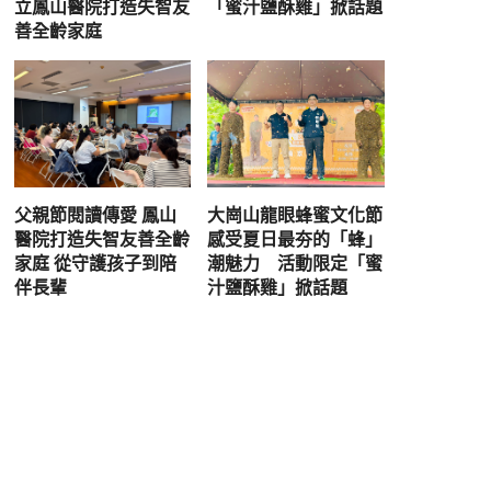
立鳳山醫院打造失智友
「蜜汁鹽酥雞」掀話題
善全齡家庭
父親節閱讀傳愛 鳳山
大崗山龍眼蜂蜜文化節
醫院打造失智友善全齡
感受夏日最夯的「蜂」
家庭 從守護孩子到陪
潮魅力 活動限定「蜜
伴長輩
汁鹽酥雞」掀話題