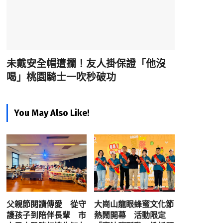
未戴安全帽遭攔！友人掛保證「他沒
喝」桃園騎士一吹秒破功
You May Also Like!
父親節閱讀傳愛 從守
大崗山龍眼蜂蜜文化節
護孩子到陪伴長輩 市
熱鬧開幕 活動限定