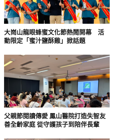
大崗山龍眼蜂蜜文化節熱鬧開幕 活
動限定「蜜汁鹽酥雞」掀話題
父親節閱讀傳愛 鳳山醫院打造失智友
善全齡家庭 從守護孩子到陪伴長輩