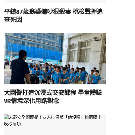
平鎮87歲翁疑嫌吵狠殺妻 桃檢聲押追
查死因
大園警打造沉浸式交安課程 學童體驗
VR情境深化用路觀念