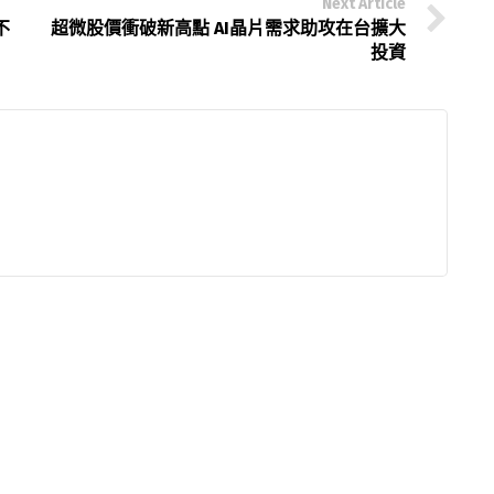
Next Article
不
超微股價衝破新高點 AI晶片需求助攻在台擴大
投資