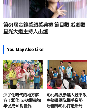
第61屆金鐘獎頒獎典禮 節目類 戲劇類
星光大道主持人出爐
You May Also Like!
少子化時代的地方解
彰化縣長參選人魏平政
方！彰化市未婚聯誼6
率議員團隊攜手造勢
年促成10對佳偶
盼翻轉彰化打造新局