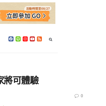
玩家將可體驗
0