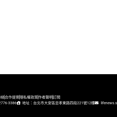
聯絡
合作提案
隱私權政策
作者聲明
訂閱
776-3386
地址：台北市大安區忠孝東路四段221號12樓
lifenews.