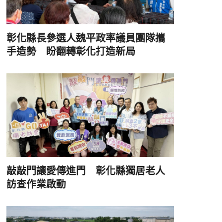
彰化縣長參選人魏平政率議員團隊攜
手造勢 盼翻轉彰化打造新局
敲敲門讓愛傳進門 彰化縣獨居老人
訪查作業啟動