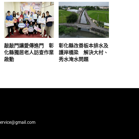
敲敲門讓愛傳進門 彰
彰化縣改善板本排水及
化縣獨居老人訪查作業
護岸橋梁 解決大村、
啟動
秀水淹水問題
service@gmail.com