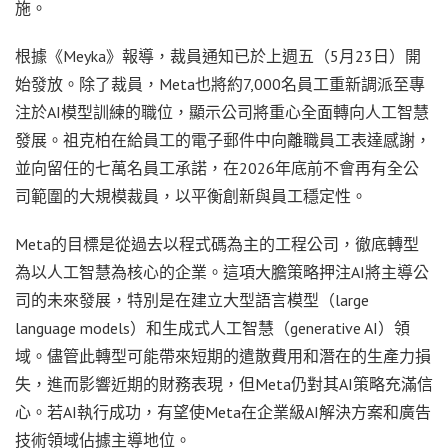
施。
根據《Meyka》報導，裁員通知已於上週五（5月23日）開
始發放。除了裁員，Meta也將約7,000名員工重新調派至專
注於AI模型訓練的職位，顯示公司將重心全面轉向人工智慧
發展。祖克柏在給員工的電子郵件中向離職員工表達感謝，
並向留任的七萬名員工承諾，在2026年底前不會再有全公
司範圍的大規模裁員，以平衡創新與員工穩定性。
Meta的目標是從過去以程式碼為主的工程公司，徹底轉型
為以人工智慧為核心的企業。這項大膽策略押注AI將主導公
司的未來發展，特別是在建立大型語言模型（large
language models）和生成式人工智慧（generative AI）領
域。儘管此轉型可能帶來短期的遣散費用和潛在的生產力損
失，進而影響近期的財務表現，但Meta仍對其AI策略充滿信
心。若AI執行成功，有望使Meta在企業級AI解決方案和廣告
技術領域佔據主導地位。