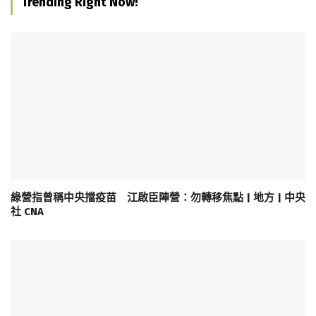
Trending Right Now!
綠營指曾稱中央擋疫苗 江啟臣陣營：勿轉移焦點 | 地方 | 中央
社 CNA