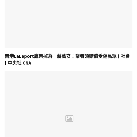
南港LaLaport鷹架掉落 蔣萬安：業者須賠償受傷民眾 | 社會
| 中央社 CNA