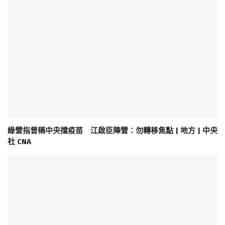
綠營指曾稱中央擋疫苗 江啟臣陣營：勿轉移焦點 | 地方 | 中央
社 CNA