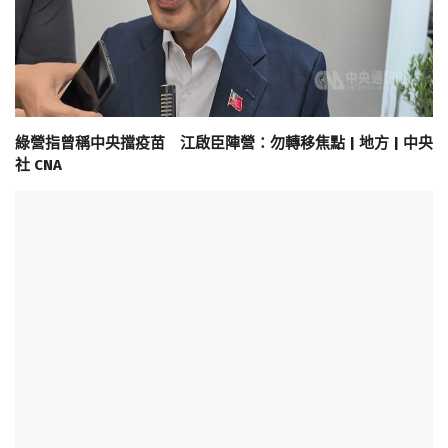
綠營指曾稱中央擋疫苗 江啟臣陣營：勿轉移焦點 | 地方 | 中央
社 CNA