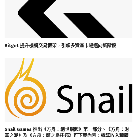
Bitget 提升機構交易框架，引領多資產市場邁向新階段
Snail Games 推出《方舟：創世崛起》第一部分、《方舟：財
富之潮》及《方舟：龍之烏托邦》可下載內容；遞延收入積壓