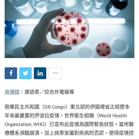
商傳媒
｜康語柔／綜合外電報導
剛果民主共和國（DR Congo）東北部的伊圖裡省正經歷多
年來最嚴重的伊波拉疫情，世界衛生組織（World Health
Organization, WHO）已宣布此疫情為國際緊急狀態。當地醫
療體系瀕臨崩潰，加上病患家屬對疾病的否認，使得疫情控