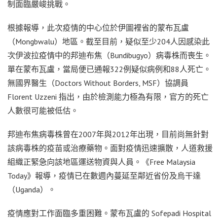
制面臨嚴峻挑戰。
根據報導，此次疫情的中心位於伊圖裡省的蒙布瓦盧
（Mongbwalu）地區。截至目前，疑似至少204人因感染此
次伊波拉疫情中的邦迪布焦（Bundibugyo）病毒株而喪生。
單在蒙布瓦盧，當局便已通報322例疑似病例和88人死亡。
無國界醫生（Doctors Without Borders, MSF）協調員
Florent Uzzeni 指出，由於檢測能力極為有限，官方的死亡
人數很可能被低估。
邦迪布焦病毒株曾在2007年與2012年出現，目前尚無針對
該病毒株的疫苗或治療藥物。面對疫情迅速擴散，人道救援
組織正緊急向該地區運送物資與人員。《Free Malaysia
Today》報導，疫情已在數週內蔓延至鄰近省份及烏干達
（Uganda）。
疫情應對工作面臨多重困難。蒙布瓦盧的 Sofepadi Hospital