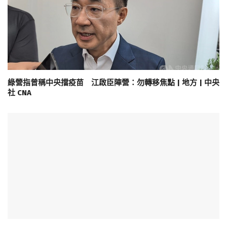
綠營指曾稱中央擋疫苗 江啟臣陣營：勿轉移焦點 | 地方 | 中央
社 CNA