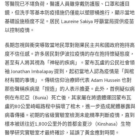
等醫院已不堪負荷，醫護人員雖穿戴防護服、口罩和護目
鏡，但洗手等基本防疫措施仍僅能以塑膠桶進行，顯示當地
基礎設施極度不足。居民 Laureine Sakiya 呼籲當局提供疫苗
以控制疫情。
長期忽視與衝突導致當地民眾對剛果民主共和國政府抱持高
度不信任感。許多居民對伊波拉疫情的存在抱持懷疑態度，
甚至有人將其視為「神秘的疾病」。蒙布瓦盧的公民社會領
袖 Jonathan Imbalapay 提到，起初當地人認為疫情是「與棺
材有關的事情」。傳統信仰治療師代表 Adam Hussein 也對
那些聲稱疾病是「捏造」的人表示擔憂。此外，首例疑似病
例在布尼亞（Bunia）死亡後，其家屬在將遺體運回蒙布瓦
盧的80公里崎嶇路程中損壞了棺木，進一步造成屍體暴露與
病毒傳播。初期的省級實驗室檢測未能精準判斷疫情，直到
樣本被送往近1,800公里外的首都金夏沙（Kinshasa）生物
醫學研究實驗室才最終確診，延誤了黃金應對時間。