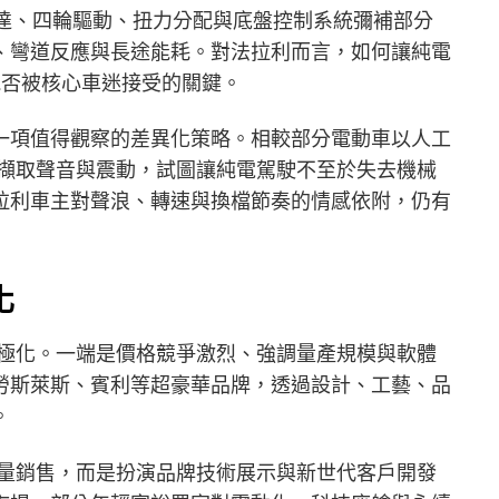
過四馬達、四輪驅動、扭力分配與底盤控制系統彌補部分
、彎道反應與長途能耗。對法拉利而言，如何讓純電
 能否被核心車迷接受的關鍵。
一項值得觀察的差異化策略。相較部分電動車以人工
本身擷取聲音與震動，試圖讓純電駕駛不至於失去機械
拉利車主對聲浪、轉速與換檔節奏的情感依附，仍有
化
速兩極化。一端是價格競爭激烈、強調量產規模與軟體
勞斯萊斯、賓利等超豪華品牌，透過設計、工藝、品
。
求大量銷售，而是扮演品牌技術展示與新世代客戶開發