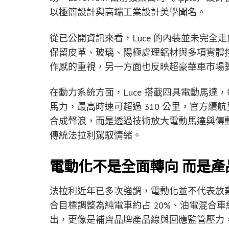
以極簡設計與高端工業設計美學聞名。
從已公開資訊來看，Luce 的內裝並未完
保留皮革、玻璃、陽極處理鋁材與多項實體
作感的重視，另一方面也反映超豪華車市場
在動力系統方面，Luce 搭載四具電動馬達，
馬力，最高時速可超過 310 公里，官方續航
合成聲浪，而是透過技術放大電動馬達與傳
傳統法拉利駕馭情緒。
電動化不是全面轉向 而是產
法拉利近年已多次強調，電動化並不代表放棄
合目標調整為純電車約占 20%、油電混合車約占
出，更像是補齊品牌產品線與回應監管壓力