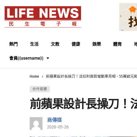
熱門
生活
文教
健康
娛樂
體育
會員({username})
Home
前蘋果設計長操刀！法拉利首款電動車亮相、55萬歐元
合作媒體
前蘋果設計長操刀！
商傳媒
2026-05-26