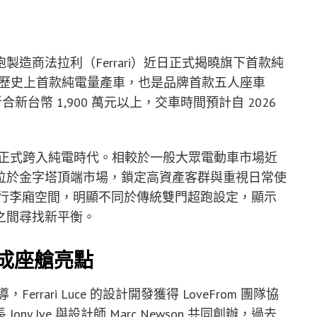
造商法拉利（Ferrari）近日正式揭曉旗下首款純
是法拉利歷史上首款純電量產車，也是品牌首款五人座車
新台幣 1,900 萬元以上，交車時間預計自 2026
拉利正式跨入純電時代。相較於一般大眾電動車市場近
位於金字塔頂端市場，鎖定高資產客群與重視日常使
公升行李廂空間，明顯不同於傳統雙門超跑設定，顯示
之間尋找新平衡。
成座艙亮點
errari Luce 的設計開發獲得 LoveFrom 團隊協
Jony Ive 與設計師 Marc Newson 共同創辦，過去