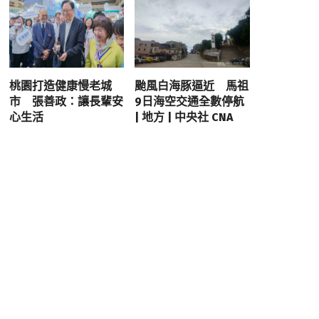
桃園打造健康慢老城
颱風白海豚逼近 馬祖
市 張善政：讓長輩安
9日海空交通全數停航
心生活
| 地方 | 中央社 CNA