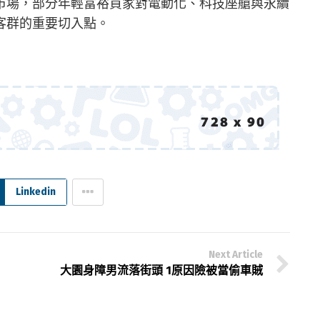
市場，部分年輕富裕買家對電動化、科技座艙與永續
客群的重要切入點。
Linkedin
Next Article
大園身障男流落街頭 1原因險被當偷車賊