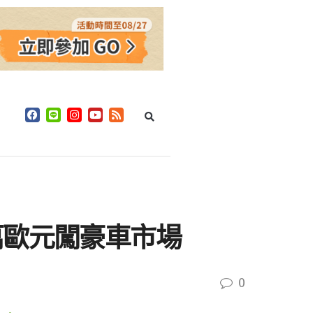
萬歐元闖豪車市場
0