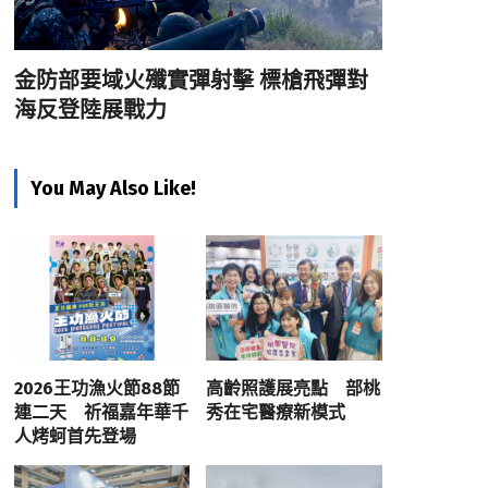
金防部要域火殲實彈射擊 標槍飛彈對
海反登陸展戰力
You May Also Like!
2026王功漁火節88節
高齡照護展亮點 部桃
連二天 祈福嘉年華千
秀在宅醫療新模式
人烤蚵首先登場