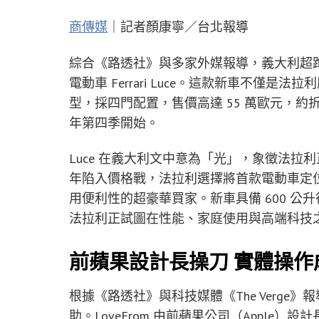
商傳媒
｜記者顏康寧／台北報導
綜合《路透社》與多家外媒報導，義大利超跑製
電動車 Ferrari Luce。這款新車不僅
型，採四門配置，售價高達 55 萬歐元，約折合
年第四季開始。
Luce 在義大利文中意為「光」，象徵法
年陷入價格戰，法拉利選擇將首款電動車定
用便利性的超豪華買家。新車具備 600 
法拉利正試圖在性能、家庭使用與高端科技
前蘋果設計長操刀 實體操作
根據《路透社》與科技媒體《The Verge》報導，F
助。LoveFrom 由前蘋果公司（Apple）設計長 