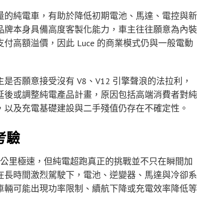
量的純電車，有助於降低初期電池、馬達、電控與新
品牌本身具備高度客製化能力，車主往往願意為內裝
高額溢價，因此 Luce 的商業模式仍與一般電動
否願意接受沒有 V8、V12 引擎聲浪的法拉利，
延後或調整純電產品計畫，原因包括高端消費者對純
，以及充電基礎建設與二手殘值仍存在不確定性。
考驗
過 310 公里極速，但純電超跑真正的挑戰並不只在瞬間加
在長時間激烈駕駛下，電池、逆變器、馬達與冷卻系
車輛可能出現功率限制、續航下降或充電效率降低等