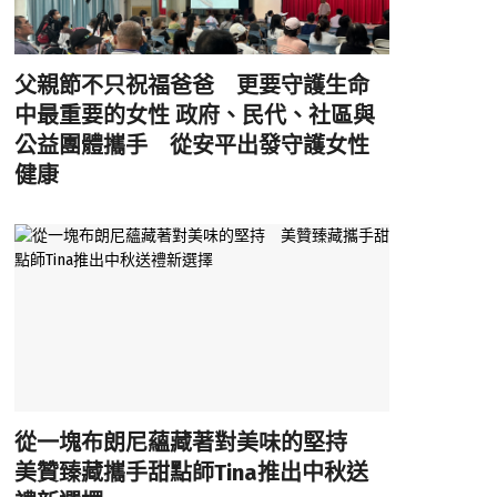
父親節不只祝福爸爸 更要守護生命
中最重要的女性 政府、民代、社區與
公益團體攜手 從安平出發守護女性
健康
從一塊布朗尼蘊藏著對美味的堅持
美贊臻藏攜手甜點師Tina推出中秋送