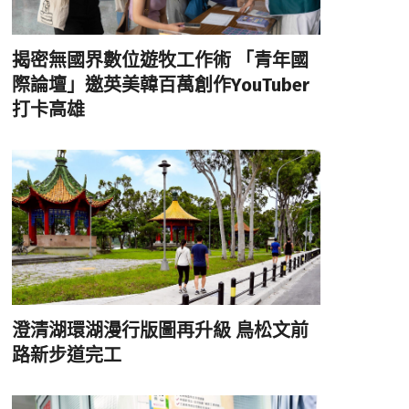
揭密無國界數位遊牧工作術 「青年國
際論壇」邀英美韓百萬創作YouTuber
打卡高雄
澄清湖環湖漫行版圖再升級 鳥松文前
路新步道完工