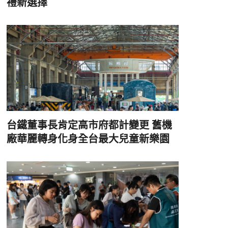
禮新選擇
台鐵董事長肯定高市府都計變更 舊機
廠華麗轉身化身全台最大兒童新樂園