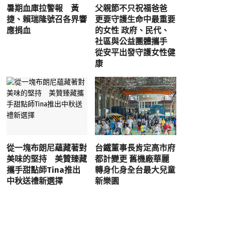
暑期血庫拉警報 黃
父親節不只祝福爸爸
捷、賴瑞隆號召各界響
更要守護生命中最重要
應捐血
的女性 政府、民代、
社區與公益團體攜手
從安平出發守護女性健
康
從一塊布朗尼蘊藏著對
台鐵董事長肯定高市府
美味的堅持 美贊臻藏
都計變更 舊機廠華麗
攜手甜點師Tina推出
轉身化身全台最大兒童
中秋送禮新選擇
新樂園