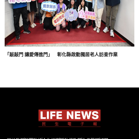
「敲敲門 讓愛傳進門」 彰化縣啟動獨居老人訪查作業