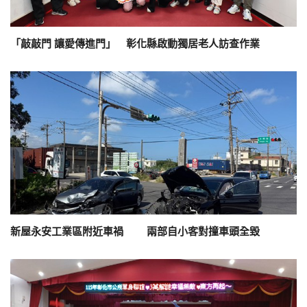
「敲敲門 讓愛傳進門」 彰化縣啟動獨居老人訪查作業
新屋永安工業區附近車禍 兩部自小客對撞車頭全毀