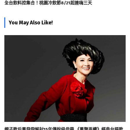
全台飲料控集合！桃園冷飲節8/21起連嗨三天
You May Also Like!
帽子歌后鳳飛飛解封15年傳說級母帶 《鳳聲再續》經典台語歌