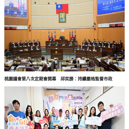
桃園議會第八次定期會開幕 邱奕勝：持續嚴格監督市政