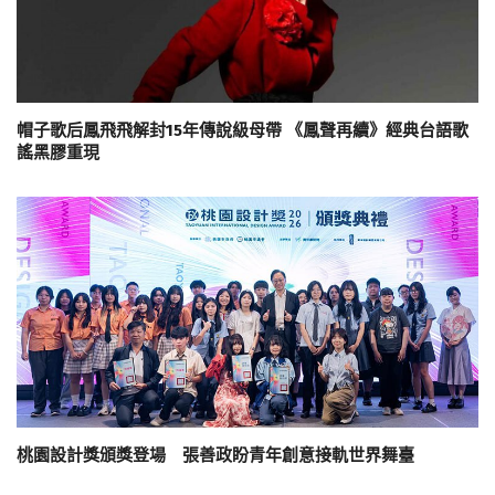
帽子歌后鳳飛飛解封15年傳說級母帶 《鳳聲再續》經典台語歌
謠黑膠重現
桃園設計獎頒獎登場 張善政盼青年創意接軌世界舞臺