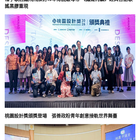
謠黑膠重現
桃園設計獎頒獎登場 張善政盼青年創意接軌世界舞臺