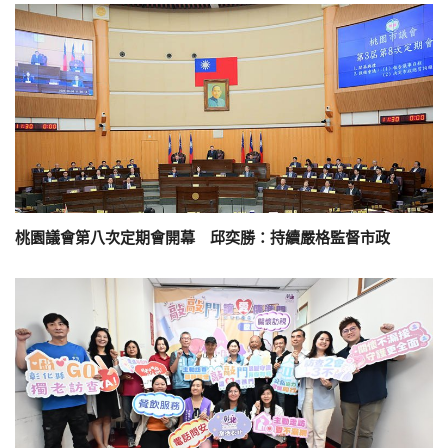
桃園議會第八次定期會開幕 邱奕勝：持續嚴格監督市政