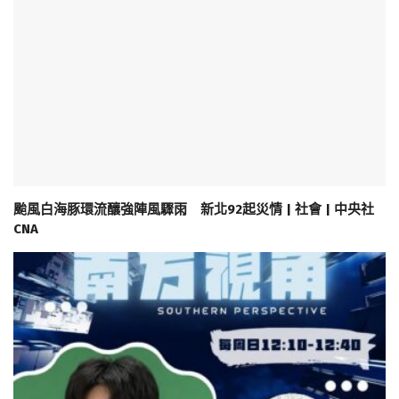
颱風白海豚環流釀強陣風驟雨 新北92起災情 | 社會 | 中央社
CNA