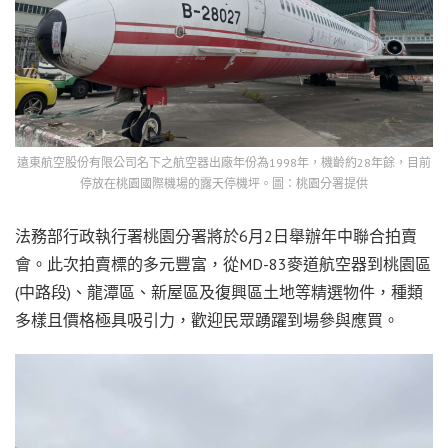
遠東航空股份有限公司名下之航空器出廠年份為1998年，機齡約28年餘，目前
停放在桃園國際機場的露天停機坪。圖：桃園分署提供
法務部行政執行署桃園分署將於6月2日舉辦年中聯合拍賣
會。此次拍賣標的多元豐富，從MD-83麥道航空器到桃園區
(中路段)、龍潭區、新屋區及復興區土地等精選物件，種類
多樣且價格極具吸引力，歡迎民眾踴躍到場參與應買。