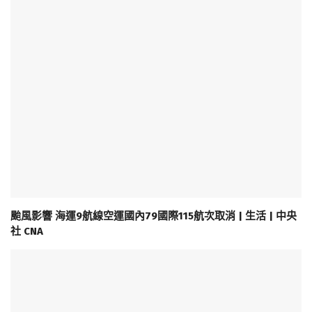
颱風影響 海運9航線空運國內79國際115航次取消 | 生活 | 中央
社 CNA