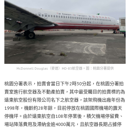
McDonnell Douglas（麥道）MD-83航空器。圖：桃園分署提供
桃園分署表示，拍賣會當日下午2時30分起，在桃園分署拍
賣室進行航空器及不動產拍賣，其中最受矚目的拍賣標的為
遠東航空股份有限公司名下之航空器，該架飛機出廠年份為
1998年，機齡約28年餘，目前停放在桃園國際機場的露天
停機坪。由於遠東航空自108年停業後，積欠機場停留費、
場站降落費用及滯納金逾4000萬元，且航空器長期占據停