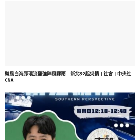
颱風白海豚環流釀強陣風驟雨 新北92起災情 | 社會 | 中央社
CNA