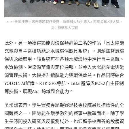
2026全國技專生實務專題製作競賽，龍華科大師生導入AI應用勇奪2項大獎。
圖：龍華科大提供
此外，另一項獲得節能與環保類群第三名的作品「具太陽能
充電與自主巡檢功能之水域環保載具系統」，則聚焦智慧環
保與永續應用。該系統可在各類水域環境中進行自主巡航、
水質檢測、污染源辨識與定位通報，並導入太陽能充電與能
源管理技術，大幅提升續航能力與環保效益。作品同時結合
YOLO11 AI辨識、RTK GPS導航、LiDar避障與ROS2自主控制
等技術，展現AIoT跨域整合能力。
吳常熙表示，學生實務專題競賽是技專校院最具指標性的全
國競賽之一，團隊能在競爭激烈的賽事中脫穎而出，除了學
生長時間投入研究與反覆測試外，也仰賴學校完善的設備資