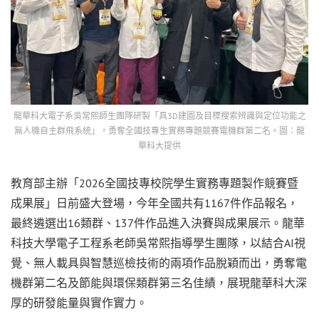
龍華科大電子系吳常熙師生團隊研製「具3D建圖及目標搜索辨識與定位功能之
無人機自主群飛系統」，勇奪全國技專生實務專題競賽電機群第二名。圖：龍
華科大提供
教育部主辦「2026全國技專校院學生實務專題製作競賽暨
成果展」日前盛大登場，今年全國共有1167件作品報名，
最終遴選出16類群、137件作品進入決賽與成果展示。龍華
科技大學電子工程系老師吳常熙指導學生團隊，以結合AI視
覺、無人載具與智慧巡檢技術的兩項作品脫穎而出，勇奪電
機群第二名及節能與環保類群第三名佳績，展現龍華科大深
厚的研發能量與實作實力。