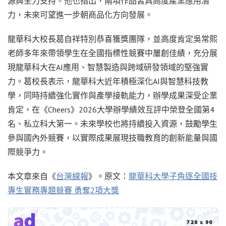
源與全力支持。他也指出，兩項作品皆具高度產業應用潛
力，未來可望進一步朝商品化方向發展。
龍華科大校長葛自祥特別恭喜獲獎團隊，並高度肯定吳常熙
老師多年來帶領學生在全國指標性競賽中屢創佳績，充分展
現龍華科大在AI應用、智慧製造與跨域研發領域的堅強實
力。葛校長表示，龍華科大近年積極深化AI與智慧科技教
學，同時持續強化實作與產學接軌能力，辦學成果深受企業
肯定，在《Cheers》2026大學辦學績效互評中榮登全國第4
名、私立科大第一。未來學校也將持續投入資源，鼓勵學生
參與國內外競賽，以實際成果展現技職教育的創新能量與國
際競爭力。
本文章來自《
台灣線報
》。原文：
龍華科大學子角逐全國技
專生實務專題競賽 勇奪2項大獎