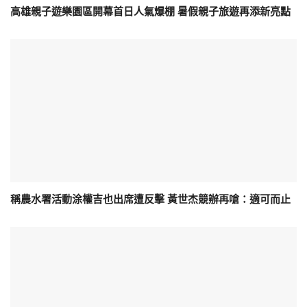
高雄親子遊樂園區開幕首日人氣爆棚 暑假親子旅遊再添新亮點
稱農水署活動涂權吉也出席遭反擊 黃世杰競辦再嗆：適可而止