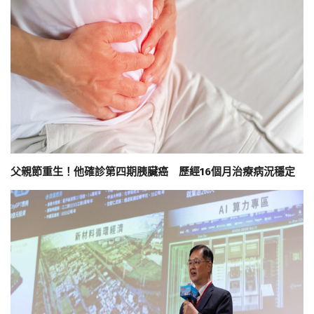
父親節重生！他確診第四期胰臟癌 歷經16個月治療病況穩定