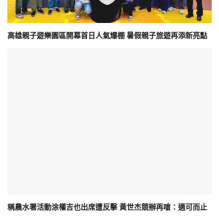
高雄親子遊樂園區開幕首日人氣爆棚 暑假親子旅遊再添新亮點
稱農水署活動涂權吉也出席遭反擊 黃世杰競辦再嗆：適可而止