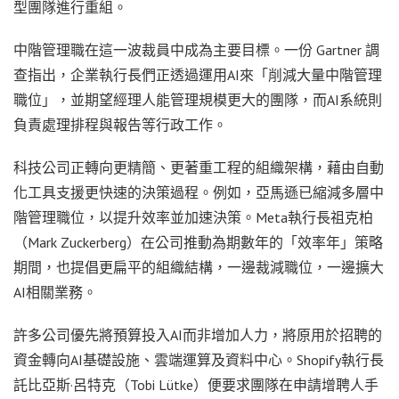
型團隊進行重組。
中階管理職在這一波裁員中成為主要目標。一份 Gartner 調
查指出，企業執行長們正透過運用AI來「削減大量中階管理
職位」，並期望經理人能管理規模更大的團隊，而AI系統則
負責處理排程與報告等行政工作。
科技公司正轉向更精簡、更著重工程的組織架構，藉由自動
化工具支援更快速的決策過程。例如，亞馬遜已縮減多層中
階管理職位，以提升效率並加速決策。Meta執行長祖克柏
（Mark Zuckerberg）在公司推動為期數年的「效率年」策略
期間，也提倡更扁平的組織結構，一邊裁減職位，一邊擴大
AI相關業務。
許多公司優先將預算投入AI而非增加人力，將原用於招聘的
資金轉向AI基礎設施、雲端運算及資料中心。Shopify執行長
託比亞斯·呂特克（Tobi Lütke）便要求團隊在申請增聘人手