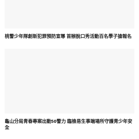
桃警少年隊創新犯罪預防宣導 首辦脫口秀活動百名學子搶報名
龜山分局青春專案出動50警力 臨檢易生事端場所守護青少年安
全