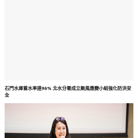
石門水庫蓄水率達96% 北水分署成立颱風應變小組強化防洪安
全