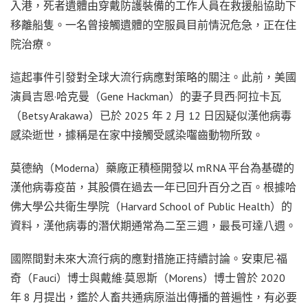
入港，死者遺體由穿戴防護裝備的工作人員在救援船協助下
移離船隻。一名曾接觸遺體的空服員目前情況危急，正在住
院治療。
這起事件引發對全球大流行病應對策略的關注。此前，美國
演員吉恩·哈克曼（Gene Hackman）的妻子貝西·阿拉卡瓦
（Betsy Arakawa）已於 2025 年 2 月 12 日因疑似漢他病毒
感染逝世，據稱是在家中接觸受感染囓齒動物所致。
莫德納（Moderna）藥廠正積極開發以 mRNA 平台為基礎的
漢他病毒疫苗，其股價在過去一年已回升百分之百。根據哈
佛大學公共衛生學院（Harvard School of Public Health）的
資料，漢他病毒的潛伏期通常為二至三週，最長可達八週。
國際間對未來大流行病的應對措施正持續討論。安東尼·福
奇（Fauci）博士與戴維·莫恩斯（Morens）博士曾於 2020
年 8 月提出，鑑於人畜共通病原溢出傳播的普遍性，有必要