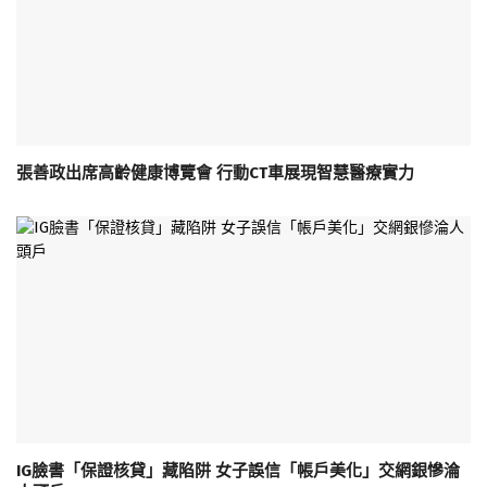
張善政出席高齡健康博覽會 行動CT車展現智慧醫療實力
IG臉書「保證核貸」藏陷阱 女子誤信「帳戶美化」交網銀慘淪