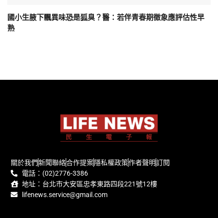
國小生腋下飄異味恐是狐臭？醫：若伴青春期徵象應評估性早
熟
關於我們
新聞聯絡
合作提案
隱私權政策
作者聲明
訂閱
電話：(02)2776-3386
地址：台北市大安區忠孝東路四段221號12樓
lifenews.service@gmail.com