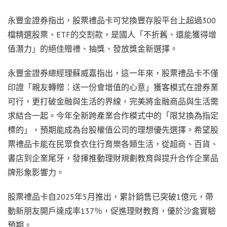
永豐金證券指出，股票禮品卡可兌換豐存股平台上超過300
檔精選股票、ETF的交割款，是國人「不折舊、還能獲得增
值潛力」的絕佳贈禮、抽獎、發放獎金新選擇。
永豐金證券總經理蘇威嘉指出，這一年來，股票禮品卡不僅
印證「親友轉贈：送一份會增值的心意」獲客模式在證券業
可行，更打破金融與生活的界線，完美將金融商品與生活需
求結合一起。今年全新跨產業合作模式中的「限兌換為指定
標的」，預期能成為台股權值公司的理想優先選擇。希望股
票禮品卡能在民眾食衣住行育樂各類生活，從超商、百貨、
書店到企業尾牙，發揮推動理財規劃教育與提升合作企業品
牌形象影響力。
股票禮品卡自2025年5月推出，累計銷售已突破1億元，帶
動新朋友開戶達成率137％，促進理財教育，優於沙盒實驗
預期。