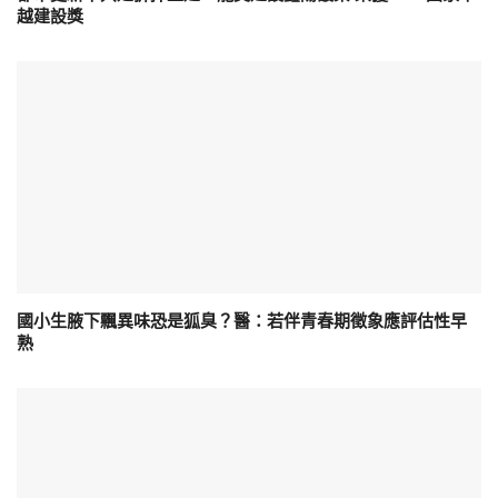
越建設獎
國小生腋下飄異味恐是狐臭？醫：若伴青春期徵象應評估性早
熟