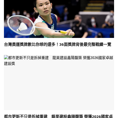
台灣奧運獎牌數比你想的還多！36面獎牌背後最完整戰績一覽
都市更新不只是拆掉重建 龍昊建設鑫陽馥築 榮獲2026國家卓