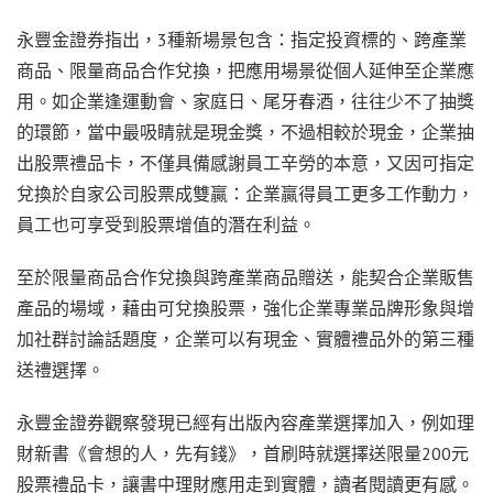
永豐金證券指出，3種新場景包含：指定投資標的、跨產業
商品、限量商品合作兌換，把應用場景從個人延伸至企業應
用。如企業逢運動會、家庭日、尾牙春酒，往往少不了抽獎
的環節，當中最吸睛就是現金獎，不過相較於現金，企業抽
出股票禮品卡，不僅具備感謝員工辛勞的本意，又因可指定
兌換於自家公司股票成雙贏：企業贏得員工更多工作動力，
員工也可享受到股票增值的潛在利益。
至於限量商品合作兌換與跨產業商品贈送，能契合企業販售
產品的場域，藉由可兌換股票，強化企業專業品牌形象與增
加社群討論話題度，企業可以有現金、實體禮品外的第三種
送禮選擇。
永豐金證券觀察發現已經有出版內容產業選擇加入，例如理
財新書《會想的人，先有錢》，首刷時就選擇送限量200元
股票禮品卡，讓書中理財應用走到實體，讀者閱讀更有感。