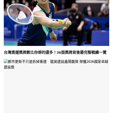
台灣奧運獎牌數比你想的還多！36面獎牌背後最完整戰績一覽