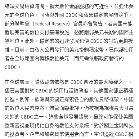
縮短交易結算時間、擴大數位金融服務的可近性，並強化美
元的全球角色，同時與外國 CBDC 和私營穩定幣展開競爭。
部分聯準會（Federal Reserve）官員亦曾警告，若美國未能
發展完善的數位支付基礎設施，恐將削弱美元長期的國際主
導地位。此外，穩定幣的迅速發展也使 CBDC 的討論更趨複
雜。目前，由私人公司發行的美元掛鉤穩定幣，已能讓使用
者在全球範圍內轉移數位美元，而無需依賴政府發行的
CBDC。
在全球層面，隱私疑慮依然是 CBDC 普及的最大障礙之一。
儘管美國對於 CBDC 的採用持謹慎態度，其他國家卻正積極
推進。例如，歐洲與英國正探索各自的數位貨幣框架。中國
的數位人民幣專案，儘管面臨批評，仍被視為規模最大且最
先進的 CBDC 之一。這些全球發展趨勢，最終可能促使美國
重新審視並現代化自身的數位支付系統。對於關注金融科技
的投資者、企業和加密貨幣使用者而言，密切追蹤 CBDC 相