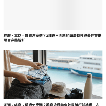
棉麻、雪紡、針織怎麼選？3種夏日面料的顯瘦特性與最佳穿搭
場合完整解析
澎湖、綠島、蘭嶼怎麼選？離島旅遊特色差異與行前準備一次