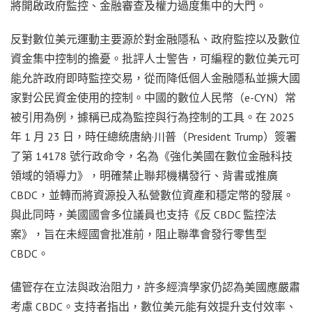
將開啟政府監控、金融審查及權力過度集中的大門。
反對數位美元運動主要源於對金融隱私、政府監控以及數位
資金集中控制的擔憂。批評人士警告，可編程的數位美元可
能允許政府即時監控交易，從而降低個人金融隱私並擴大國
家對公民資金使用的控制。中國的數位人民幣（e-CYN）常
被引用為例，據稱已成為監控與行為控制的工具。在 2025
年 1 月 23 日，時任總統唐納·川普（President Trump）簽署
了第 14178 號行政命令，名為《強化美國在數位金融科技
領域的領導力》，明確禁止聯邦機構發行、背書或推廣
CBDC，並轉而將資源投入私營數位資產和穩定幣的發展。
與此同時，美國國會多位議員也支持《反 CBDC 監控法
案》，旨在未經國會批准前，阻止聯準會發行零售型
CBDC。
儘管存在立法與政治阻力，許多經濟學家仍認為美國應嚴肅
考慮 CBDC。支持者指出，數位美元能有效提升支付效率、