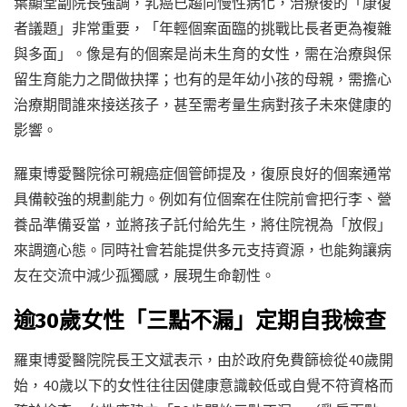
葉顯堂副院長強調，乳癌已趨向慢性病化，治療後的「康復
者議題」非常重要，「年輕個案面臨的挑戰比長者更為複雜
與多面」。像是有的個案是尚未生育的女性，需在治療與保
留生育能力之間做抉擇；也有的是年幼小孩的母親，需擔心
治療期間誰來接送孩子，甚至需考量生病對孩子未來健康的
影響。
羅東博愛醫院徐可親癌症個管師提及，復原良好的個案通常
具備較強的規劃能力。例如有位個案在住院前會把行李、營
養品準備妥當，並將孩子託付給先生，將住院視為「放假」
來調適心態。同時社會若能提供多元支持資源，也能夠讓病
友在交流中減少孤獨感，展現生命韌性。
逾30歲女性「三點不漏」定期自我檢查
羅東博愛醫院院長王文斌表示，由於政府免費篩檢從40歲開
始，40歲以下的女性往往因健康意識較低或自覺不符資格而