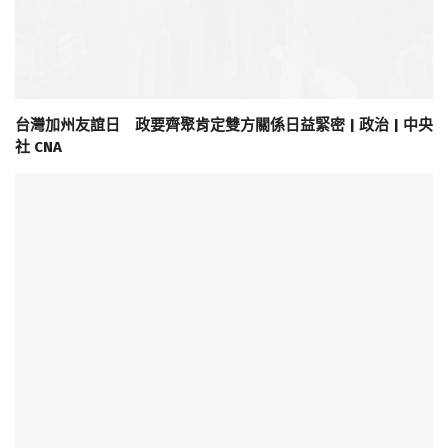
台灣加州友誼日 政要齊聚肯定雙方關係日益緊密 | 政治 | 中央
社 CNA