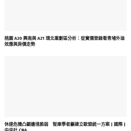
桃園 A20 興南與 A21 環北重劃區分析：從實價登錄看青埔外溢
效應與房價走勢
休達危機凸顯邊境脆弱 智庫學者籲建立歐盟統一方案 | 國際 |
中央社 CNA