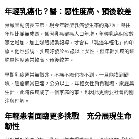
年輕乳癌化？醫：惡性度高、預後較差
葉顯堂副院長表示，現今年輕型乳癌發生率約為7%，與往
年相比並無成長，係因乳癌罹癌人口年增，年輕乳癌個案數
隨之增加，加上媒體頻繁報導，才會有「乳癌年輕化」的印
象。他也強調，乳癌好發於45歲以上女性，但年輕乳癌的細
胞惡性度通常較高、預後較差。
早期乳癌通常無徵兆，不痛不癢也摸不到。一旦能摸到硬
塊，腫瘤通常已達 2 公分以上，年輕女性肩負職場、家庭與
生計，此時罹癌成了一個家庭的事，也因此更需要社會的關
注與理解。
年輕患者面臨更多挑戰 充分展現生命
韌性