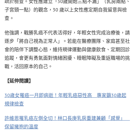
疏於檢查。女性應建立「30歲開始三點不漏」（乳房兩點、
子宮頸一點）的觀念，30 歲以上女性應定期自我留意與檢
查。
他強調，戰勝乳癌不代表活得好，年輕女性完成治療後，請
逐步「將自己視為正常人」。若能在醫療團隊、家庭甚至社
會的陪伴下調整心態，維持規律運動與健康飲食、定期回診
追蹤，會更有勇氣面對情緒困擾、睡眠障礙及重返職場的挑
戰，活回原本的自己。
【延伸閱讀】
30歲女罹癌一月即病逝！年輕乳癌惡性高 專家籲30歲起
規律檢查
許維恩罹乳癌左側全切！林口長庚乳房重建兼顧「感覺」
保留擁抱的溫度