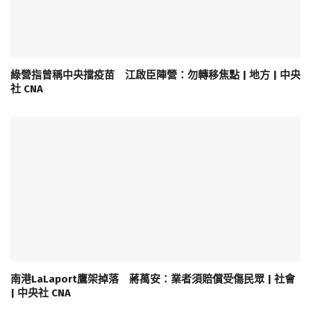
綠營指曾稱中央擋疫苗 江啟臣陣營：勿轉移焦點 | 地方 | 中央
社 CNA
南港LaLaport鷹架掉落 蔣萬安：業者須賠償受傷民眾 | 社會
| 中央社 CNA