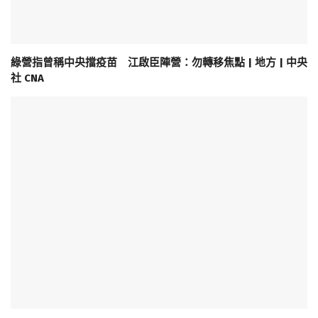
綠營指曾稱中央擋疫苗 江啟臣陣營：勿轉移焦點 | 地方 | 中央
社 CNA