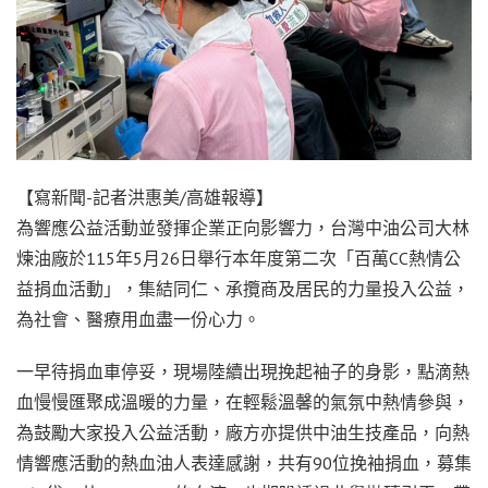
【寫新聞-記者洪惠美/高雄報導】
為響應公益活動並發揮企業正向影響力，台灣中油公司大林
煉油廠於115年5月26日舉行本年度第二次「百萬CC熱情公
益捐血活動」，集結同仁、承攬商及居民的力量投入公益，
為社會、醫療用血盡一份心力。
一早待捐血車停妥，現場陸續出現挽起袖子的身影，點滴熱
血慢慢匯聚成溫暖的力量，在輕鬆溫馨的氣氛中熱情參與，
為鼓勵大家投入公益活動，廠方亦提供中油生技產品，向熱
情響應活動的熱血油人表達感謝，共有90位挽袖捐血，募集