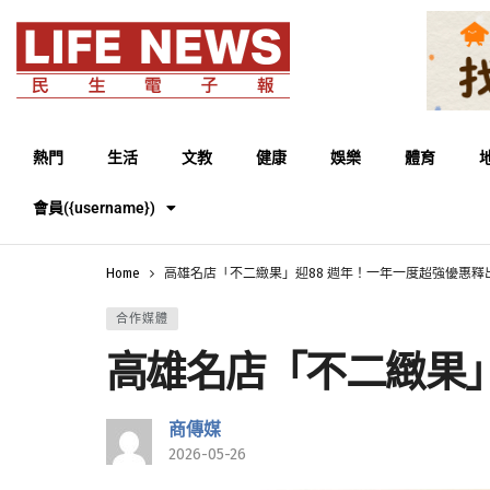
熱門
生活
文教
健康
娛樂
體育
會員({username})
Home
高雄名店「不二緻果」迎88 週年！一年一度超強優惠釋
合作媒體
高雄名店「不二緻果」
商傳媒
2026-05-26