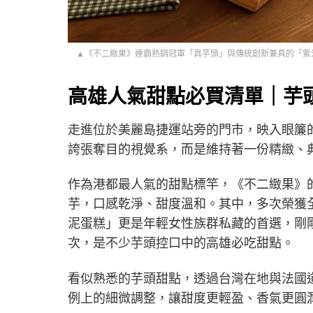
▲《不二緻果》連霸熱銷冠軍「真芋頭」與傳統創新兼具的「紫米桂圓芋泥
高雄人氣甜點必買清單｜芋
走進位於美麗島捷運站旁的門市，映入眼簾
誇張奪目的視覺系，而是維持著一份精緻、
作為港都最人氣的甜點標竿，《不二緻果》
芋，口感乾淨、甜度溫和。其中，多次榮獲
泥蛋糕」更是年輕女性族群私藏的首選，剛
次，是不少芋頭控口中的高雄必吃甜點。
看似熟悉的芋頭甜點，透過台灣在地與法國
例上的細微調整，讓甜度更輕盈、香氣更圓