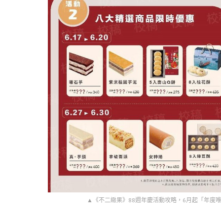
▲《不二緻果》88週年慶活動攻略，6月起「年度唯一強檔優