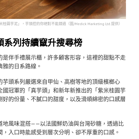
」，芋頭控的你絕對不能錯過（圖/Medick Marketing Ltd.提供）
頭系列持續竄升搜尋榜
的是伴手禮展示櫃，許多顧客形容，這裡的甜點不走
典雅的日系路線。
的芋頭系列嚴選來自甲仙、高樹等地的頂級檳榔心
全國冠軍的「真芋頭」和新年新推出的「紫米桂圓芋
剛好的份量、不膩口的甜度，以及滑順綿密的口感層
道地風味混搭——以法國鮮奶油與台灣砂糖，透過比
潤，入口時能感受到層次分明、卻不厚重的口感。