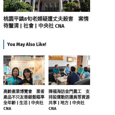
桃園平鎮8旬老婦疑遭丈夫殺害 案情
待釐清 | 社會 | 中央社 CNA
You May Also Like!
高齡產業博覽會 業者
陳福海訪金門農工 支
產品不只友善銀髮瞄準
持設運動防護員等資源
全年齡 | 生活 | 中央社
共享 | 地方 | 中央社
CNA
CNA