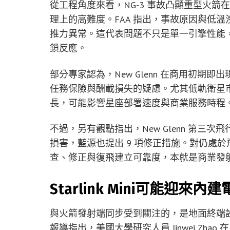
從工程角度來看，NG-3 事故凸顯重型火
理上的高難度。FAA 指出，事故原因與低
推力異常。這代表問題不只是單一引擎性能
鎖反應。
部分專家認為，New Glenn 在商用初
任務保險與酬載損失的疑慮。尤其低軌衛星
長，可能影響星座部署速度與商業服務時程
不過，另有觀點指出，New Glenn 第三次
損害，藍源也提出 9 項修正措施。對仍處
查、修正與復飛建立可靠度，本就是商業發
Starlink Mini可能迎來內
與火箭發射端同步受到關注的，是地面終端設備的
報導指出，美國大學研究人員 Jinwei Zhao 