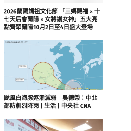
2026蘭陽媽祖文化節 「三媽賜福 × 十
七天后會蘭陽 × 女將護女神」五大亮
點齊聚蘭陽10月2日至4日盛大登場
颱風白海豚逐漸減弱 吳德榮：中北
部防劇烈降雨 | 生活 | 中央社 CNA