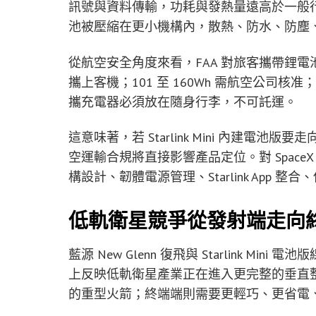
訊號與資料傳輸，功耗與發熱量遠高於一般
池被壓縮在更小機構內，散熱、防水、防塵
從航空安全角度來看，FAA 對旅客攜帶鋰電池
攜上客機；101 至 160Wh 需航空公司核
攜充電器必須放在隨身行李，不可託運。
這意味著，若 Starlink Mini 內建
空運輸合規將直接影響產品定位。對 Spac
構設計、韌體電源管理、Starlink App
低軌衛星競爭從發射端走向
藍源 New Glenn 復飛與 Starlink 
上反映低軌衛星產業正在進入更完整的垂直
的重型火箭；終端端則需要更輕巧、更省電