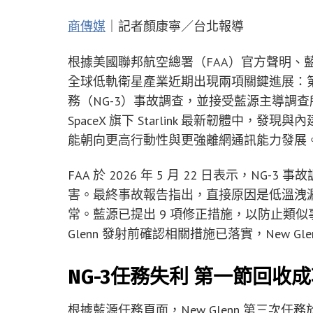
商傳媒
｜記者顏康寧／台北報導
根據美國聯邦航空總署（FAA）官方聲明、藍源航
全球低軌衛星產業近期出現兩項關鍵進展：第一，FAA 
務（NG-3）事故調查，並接受藍源主導調
SpaceX 旗下 Starlink 最新韌體中，發現與
能朝向更高行動性與更強離網通訊能力發展
FAA 於 2026 年 5 月 22 日表示，N
害。最終事故報告指出，直接原因是低溫洩
常。藍源已提出 9 項修正措施，以防止類似事
Glenn 發射前確認相關措施已落實，New 
NG-3任務失利 第一節回收
根據藍源任務頁面，New Glenn 第三次任務於