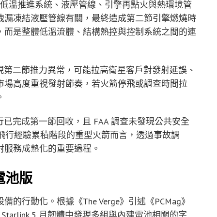
箭在低溫推進系統、液壓管線、引擎再點火與熱環境管
溫洩漏凍結液壓管線有關，最終造成第二節引擎燃燒時
，而是整體低溫流體、結構熱控與控制系統之間的連
期即出現第二節推力異常，可能拉高衛星客戶對發射延誤、
市場高度重視發射節奏，若火箭停飛或調查時間拉
。
飛行已完成第一節回收，且 FAA 調查未發現公共安全
於飛行經驗累積階段的重型火箭而言，透過事故調
射服務成熟化的重要過程。
建電池版
行動化。根據《The Verge》引述《PCMag》
在 Starlink 5 月韌體中發現多組與內建電池相關的字