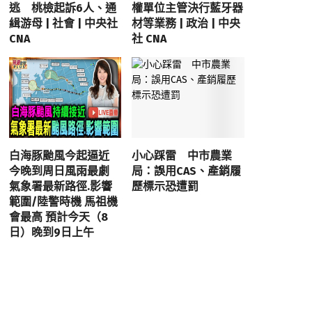
逃 桃檢起訴6人、通
權單位主管決行藍牙器
緝游母 | 社會 | 中央社
材等業務 | 政治 | 中央
CNA
社 CNA
白海豚颱風今起逼近
小心踩雷 中市農業
今晚到周日風雨最劇
局：誤用CAS、產銷履
氣象署最新路徑.影響
歷標示恐遭罰
範圍/陸警時機 馬祖機
會最高 預計今天（8
日）晚到9日上午