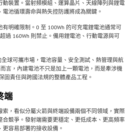
行動裝置。當射頻模組、運算晶片、天線陣列與鋰電
、電池循環壽命與熱失控防護將成為關鍵。
有明確限制。0 至 100Wh 的可充電鋰電池通常可
准；超過 160Wh 則禁止。備用鋰電池、行動電源與可
電池版要走向全球可攜市場，電池容量、安全測試、熱管理與航
eX 而言，內建電池不只是加上一顆電池，而是牽涉機
 整合、保固責任與跨國法規的整體產品工程。
終端
Mini 電池版線索，看似分屬火箭與終端設備兩個不同領域，實際
整合競爭。發射端需要更穩定、更低成本、更高頻率
、更容易部署的接收設備。