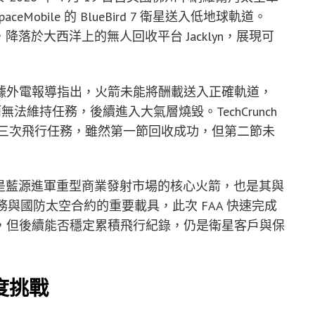
eMobile 的 BlueBird 7 衛星送入低地球軌道。
，降落於大西洋上的無人回收平台 Jacklyn，展現可
據外電報導指出，火箭未能將酬載送入正確軌道，
不足而無法維持任務，後續進入大氣層燒毀。TechCrunch
n 第三次飛行任務，雖然第一節回收成功，但第二節未
nn 是藍源進軍重型商業發射市場的核心火箭，也是其與
任務與國防太空合約的重要載具，此次 FAA 快速完成
，但後續能否穩定累積飛行紀錄，仍是衛星客戶與保
度挑戰