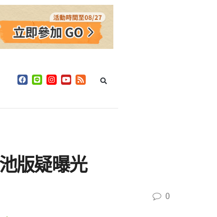
電池版疑曝光
0