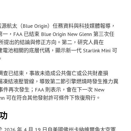
太（Blue Origin）任務資料與科技媒體報導，
已結束 Blue Origin New Glenn 第三次任
查所提出的結論與修正方向。第二，研究人員在
內建電池相關的底層代碼，顯示新一代 Starlink Mini 可
。
G-3 事故調查已結束，事故未造成公共傷亡或公共財產損
漏凍結液壓管線，導致第二節引擎燃燒時發生推力異
件再次發生；FAA 則表示，會在下一次 New
Glenn 可在符合其他發射許可條件下恢復飛行。
成功
 2026 年 4 月 19 日自美國佛州卡納維爾角太空軍