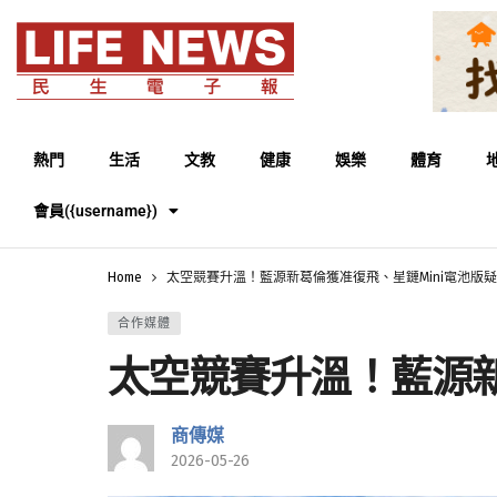
熱門
生活
文教
健康
娛樂
體育
會員({username})
Home
太空競賽升溫！藍源新葛倫獲准復飛、星鏈Mini電池版
合作媒體
太空競賽升溫！藍源新
商傳媒
2026-05-26