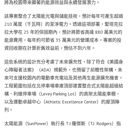
將為校園帶來顯著的能源效益與永續發展潛力。
該專案整合了太陽能光電與儲能技術，預計每年可產生超過
210 萬度（千瓦時）的潔淨電力。透過這項部署，聖塔克拉
拉大學在 25 年的保固期內，預計將節省高達 880 萬美元的
能源費用，每年約可節省 35 萬美元的營運成本。專案的投
資回收期在計算折舊效益前，預估不到六年。
這些系統的設計充分考慮了未來擴充性，除了符合《美國身
心障礙者法案》（ADA）規範外，也預留了前瞻性架構，未
來可支援校園內的電動車充電站及其他再生能源擴充機會。
工程範圍包括在北停車場車庫頂部建置整合式太陽能超級結
構、利維停車場（Levey Parking Lot）的高架太陽能車棚，
以及運動卓越中心（Athletic Excellence Center）的屋頂陣
列。
太陽能源（SunPower）執行長 T·J·羅傑斯（T.J. Rodgers）指