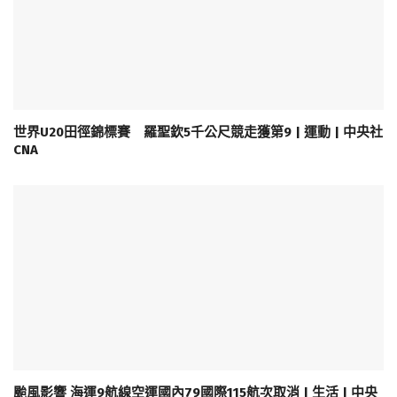
世界U20田徑錦標賽 羅聖欽5千公尺競走獲第9 | 運動 | 中央社
CNA
颱風影響 海運9航線空運國內79國際115航次取消 | 生活 | 中央