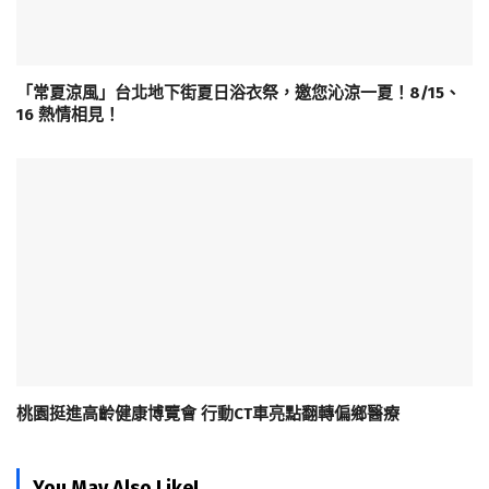
「常夏涼風」台北地下街夏日浴衣祭，邀您沁涼一夏！8/15、
16 熱情相見！
桃園挺進高齡健康博覽會 行動CT車亮點翻轉偏鄉醫療
You May Also Like!