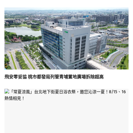
飛安零妥協 桃市都發局列管青埔置地廣場拆除超高