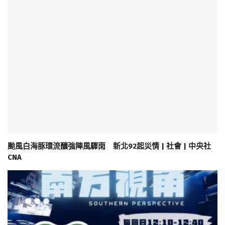
颱風白海豚環流釀強陣風驟雨 新北92起災情 | 社會 | 中央社
CNA