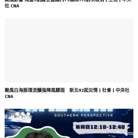
社 CNA
颱風白海豚環流釀強陣風驟雨 新北92起災情 | 社會 | 中央社
CNA