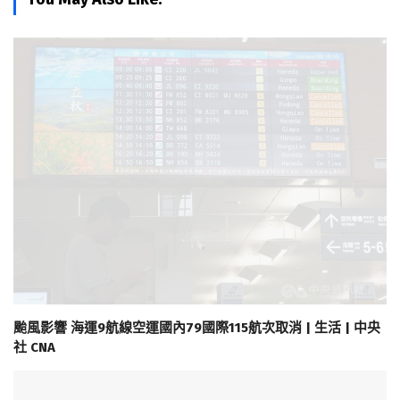
颱風影響 海運9航線空運國內79國際115航次取消 | 生活 | 中央
社 CNA