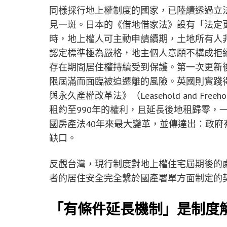
同樣採行地上權制度的國家，已陸續透過立
見一斑。日本的《借地借家法》設有「法定
時，地上權人可主動申請續期，土地所有人
認定標準極為嚴格，地主個人意願不構成拒
存在期間居住權持續受到保護。第一次更新後
限屆滿而面臨被迫遷離的風險。英國則實踐得
與永久產權改革法》（Leasehold and Free
租約至990年的權利，且延長後地租歸零，
國房產法40年來最大變革，並傳達出：政
缺口。
反觀台灣，現行制度對地上權住宅屆期後的
者的居住安全完全繫於國產署單方面制定的
「有條件延長機制」是制度