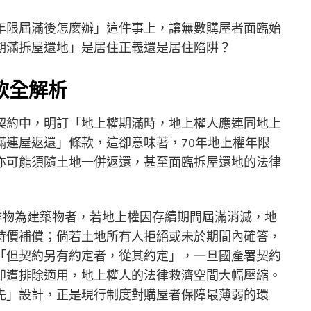
年限屆滿後怎麼辦」這件事上，讓無數購屋者面臨始
期滿拆屋還地」是居住正義還是居住陷阱？
款全解析
契約中，明訂「地上權期滿時，地上權人應連同地上
滿連屋返還」條款，這卻意味著，70年地上權年限
亦可能須隨土地一併返還，甚至面臨拆屋還地的法律
作物為建築物者，若地上權因存續期間屆滿消滅，地
時價補償；倘若土地所有人拒絕或未於期間內確答，
「但契約另有約定者，從其約定」，一旦國產署契約
即遭排除適用，地上權人的法律救濟空間大幅壓縮。
先」設計，正是現行制度對購屋者保障最薄弱的環