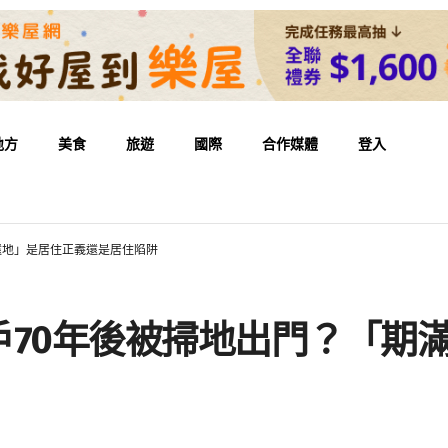
地方
美食
旅遊
國際
合作媒體
登入
還地」是居住正義還是居住陷阱
戶70年後被掃地出門？「期