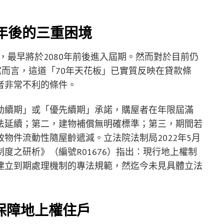
年後的三重困境
算，最早將於2080年前後進入屆期。然而對於目前仍
宅而言，這道「70年天花板」已實質反映在貸款條
者非常不利的條件。
動續期」或「優先續期」承諾，購屋者在年限屆滿
法延續；第二，建物補償無明確標準；第三，期間若
物件流動性隨屋齡遞減。立法院法制局2022年5月
度之研析》（編號R01676）指出：現行地上權制
建立到期處理機制的專法規範，然迄今未見具體立法
保障地上權住戶