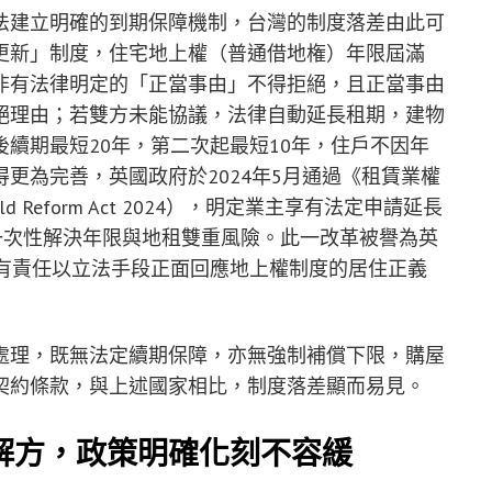
法建立明確的到期保障機制，台灣的制度落差由此可
更新」制度，住宅地上權（普通借地権）年限屆滿
非有法律明定的「正當事由」不得拒絕，且正當事由
絕理由；若雙方未能協議，法律自動延長租期，建物
續期最短20年，第二次起最短10年，住戶不因年
更為完善，英國政府於2024年5月通過《租賃業權
hold Reform Act 2024），明定業主享有法定申請延長
一次性解決年限與地租雙重風險。此一改革被譽為英
府有責任以立法手段正面回應地上權制度的居住正義
處理，既無法定續期保障，亦無強制補償下限，購屋
契約條款，與上述國家相比，制度落差顯而易見。
解方，政策明確化刻不容緩