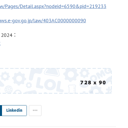
.tw/Pages/Detail.aspx?nodeid=6590&pid=219233
laws.e-gov.go.jp/law/403AC0000000090
t 2024：
2
Linkedin