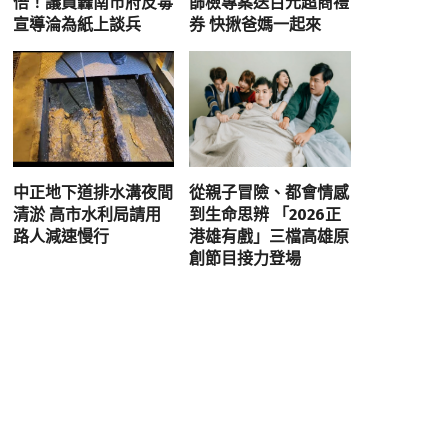
倍！議員轟南市府反毒
篩檢專案送百元超商禮
宣導淪為紙上談兵
券 快揪爸媽一起來
中正地下道排水溝夜間
從親子冒險、都會情感
清淤 高市水利局請用
到生命思辨 「2026正
路人減速慢行
港雄有戲」三檔高雄原
創節目接力登場