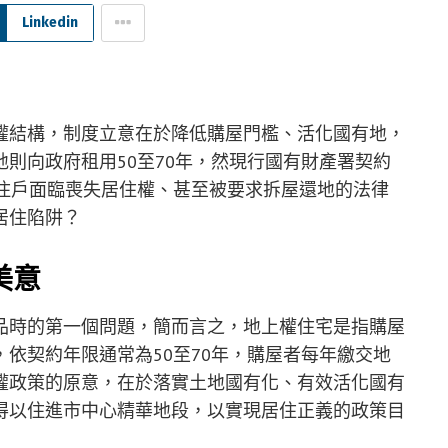
Linkedin
權結構，制度立意在於降低購屋門檻、活化國有地，
則向政府租用50至70年，然現行國有財產署契約
的住戶面臨喪失居住權、甚至被要求拆屋還地的法律
居住陷阱？
美意
品時的第一個問題，簡而言之，地上權住宅是指購屋
依契約年限通常為50至70年，購屋者每年繳交地
權政策的原意，在於落實土地國有化、有效活化國有
得以住進市中心精華地段，以實現居住正義的政策目