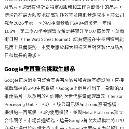
AI晶片。透過提供針對特定AI服務和工作負載優化的晶片，
博通旨在最大限度地提高功耗效率並降低營運成本。該公司
截至2026年第一季的AI相關營收已達84億美元，年增
106%；第二季AI半導體營收預計將攀升至107億美元。華爾
街日報（The Wall Street Journal）認為博通在中長期獲利能
見度上具備優勢，主要受惠於超大規模客戶對客製化AI晶片
日益增長的需求。
Google垂直整合挑戰生態系
Google正透過垂直整合其專有AI晶片和雲端基礎設施，直接
挑戰輝達的GPU生態系統。Google上個月推出了一款新的AI
推論晶片，以及用於AI訓練的次世代張量處理單元（Tensor
Processing Unit，TPU）。該公司已與Anthropic簽署協議，
提供約一百萬個TPU的使用權限，並與Meta Platforms建立
合作關係。市場普遍認為，這是Google首次大規模地將TPU
商業化提供給外部客戶。此前，Google主要在其內部資料中