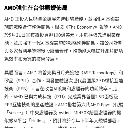
AMD強化在台供應鏈佈局
AMD 正投入巨額資金擴展先進封裝產能，並強化AI基礎設
施的戰略合作夥伴關係。根據《The Economy》報導，AMD
於5月21日宣布將投資逾100億美元，用於擴張先進封裝產
能，並加強下一代AI基礎設施的戰略夥伴關係。該公司計劃
與多家台灣半導體後段廠商合作，推動能大幅提升晶片間功
耗效率和頻寬的技術發展。
具體而言，AMD 將首先與日月光投控（ASE Technology）和
矽品（SPIL）合作，開發並驗證次世代晶圓級2.5D橋接互連
技術（EFB），旨在改善AI系統和處理器的功耗效率。此
外，AMD 已與力成科技（PTI）完成業界首個2.5D面板級
EFB互連技術的量產驗證。AMD搭載第六代AMD Epyc（代號
「Venice」）中央處理器及Instinct MI450X繪圖處理器的機
架級AI平台「Helios」，預計將於今年下半年大規模部署，