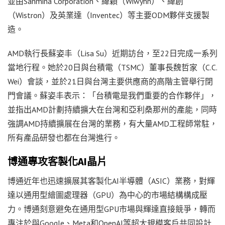
並由Sanmina Corporation、緯穎（Wiwynn）、緯創
（Wistron）及英業達（Inventec）等主要ODM夥伴支援製
造。
AMD執行長蘇姿丰（Lisa Su）近期訪台，至22日完成一系列
當地行程。她於20日與台積電（TSMC）董事長魏哲家（C.C.
Wei）會談，並於21日與台灣主要供應商的高階主管舉行閉
門會議。蘇姿丰表示：「台積電是我們重要的合作夥伴」，
並指出AMD計劃持續擴大在台灣和亞利桑那州的產能，同時
強調AMD持續擴展在台灣的業務，有大量AMD工程師常駐，
所有產品研發也都在台灣進行。
博通專攻客製化AI晶片
博通近年也迅速擴展其客製化AI半導體（ASIC）業務，對輝
達以通用型繪圖處理器（GPU）為中心的市場結構構成壓
力。博通刻意避免在通用型GPU市場與輝達直接競爭，轉而
專注於與Google、Meta和OpenAI等超大規模客戶共同設計