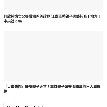
何欣純憶亡父提職場爸爸政見 江啟臣秀親子照談托育 | 地方 |
中央社 CNA
「火車醫院」變身親子天堂！高雄親子遊樂園開幕首日人潮爆
棚