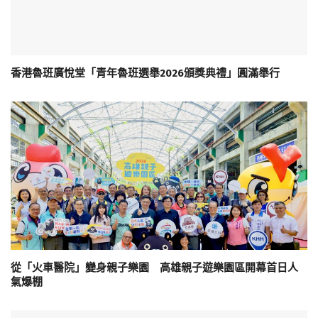
香港魯班廣悅堂「青年魯班選舉2026頒獎典禮」圓滿舉行
從「火車醫院」變身親子樂園 高雄親子遊樂園區開幕首日人
氣爆棚