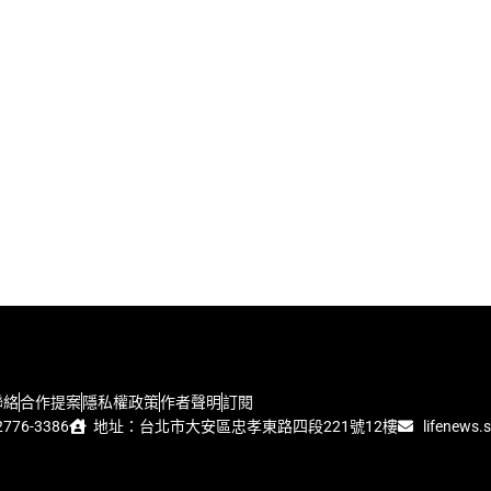
聯絡
合作提案
隱私權政策
作者聲明
訂閱
776-3386
地址：台北市大安區忠孝東路四段221號12樓
lifenews.