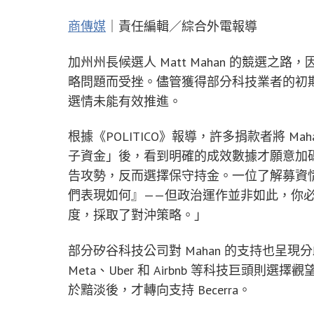
商傳媒
｜責任編輯／綜合外電報導
加州州長候選人 Matt Mahan 的競選
略問題而受挫。儘管獲得部分科技業者的初
選情未能有效推進。
根據《POLITICO》報導，許多捐款者將 
子資金」後，看到明確的成效數據才願意加
告攻勢，反而選擇保守持金。一位了解募資
們表現如何』——但政治運作並非如此，你
度，採取了對沖策略。」
部分矽谷科技公司對 Mahan 的支持也呈現分歧。D
Meta、Uber 和 Airbnb 等科技巨頭則選擇觀望
於黯淡後，才轉向支持 Becerra。