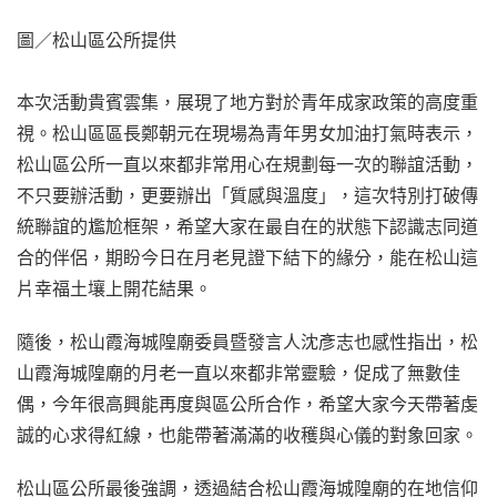
圖／松山區公所提供
本次活動貴賓雲集，展現了地方對於青年成家政策的高度重
視。松山區區長鄭朝元在現場為青年男女加油打氣時表示，
松山區公所一直以來都非常用心在規劃每一次的聯誼活動，
不只要辦活動，更要辦出「質感與溫度」，這次特別打破傳
統聯誼的尷尬框架，希望大家在最自在的狀態下認識志同道
合的伴侶，期盼今日在月老見證下結下的緣分，能在松山這
片幸福土壤上開花結果。
隨後，松山霞海城隍廟委員暨發言人沈彥志也感性指出，松
山霞海城隍廟的月老一直以來都非常靈驗，促成了無數佳
偶，今年很高興能再度與區公所合作，希望大家今天帶著虔
誠的心求得紅線，也能帶著滿滿的收穫與心儀的對象回家。
松山區公所最後強調，透過結合松山霞海城隍廟的在地信仰