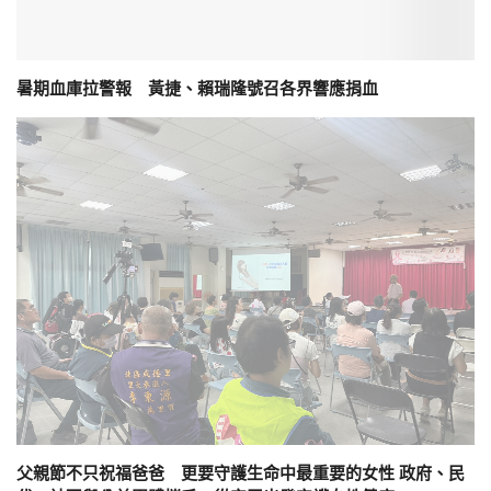
暑期血庫拉警報 黃捷、賴瑞隆號召各界響應捐血
父親節不只祝福爸爸 更要守護生命中最重要的女性 政府、民