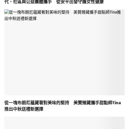
代、社區與公益團體攜手 從安平出發守護女性健康
從一塊布朗尼蘊藏著對美味的堅持 美贊臻藏攜手甜點師Tina
推出中秋送禮新選擇