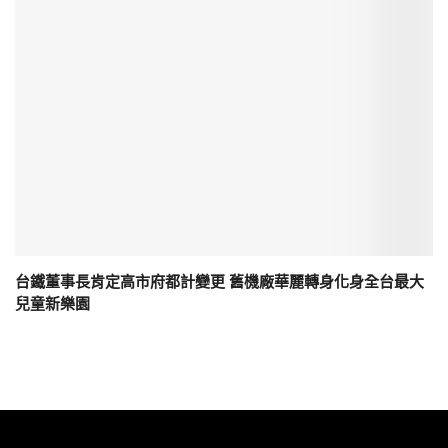
台鐵董事長肯定高市府都計變更 舊機廠華麗轉身化身全台最大
兒童新樂園