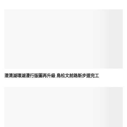
澄清湖環湖漫行版圖再升級 鳥松文前路新步道完工