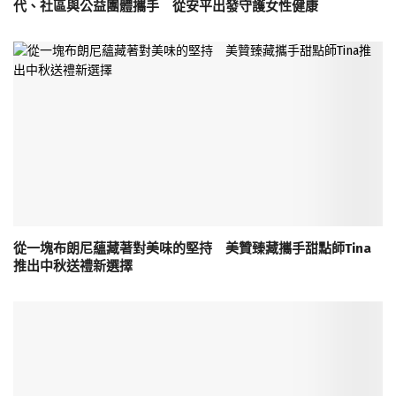
代、社區與公益團體攜手 從安平出發守護女性健康
從一塊布朗尼蘊藏著對美味的堅持 美贊臻藏攜手甜點師Tina
推出中秋送禮新選擇