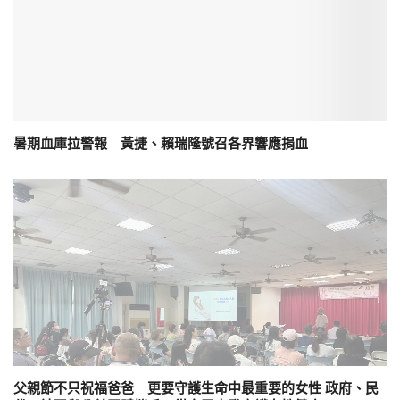
暑期血庫拉警報 黃捷、賴瑞隆號召各界響應捐血
父親節不只祝福爸爸 更要守護生命中最重要的女性 政府、民