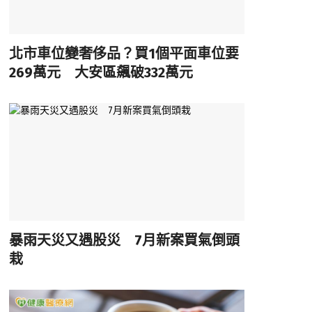
北市車位變奢侈品？買1個平面車位要
269萬元 大安區飆破332萬元
暴雨天災又遇股災 7月新案買氣倒頭
栽