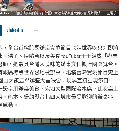
uTuber千千組成「辦桌台灣隊」於圓山大飯店舉辦盛大首映會 照片提供：三立電視
Linkedin
造，全台首檔跨國辦桌實境節目《請世界吃桌》即將
浩子、陳隨意以及美食YouTuber千千組成「辦桌
男師，把最具台灣人情味的辦桌文化搬上國際舞台。
時報廣場等世界級地標辦桌，堪稱台灣實境節目史上
於圓山大飯店舉辦盛大首映會，現場直接重現節目中
一邊享用辦桌美食，宛如大型國際流水席。此次桌上
梨、熊本、紐約與台北四大城市最受歡迎的辦桌料
與感動。