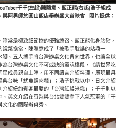
Tuber千千(左起)陳隨意、藍正龍(右起)浩子組成
、與阿男師於圓山飯店舉辦盛大首映會 照片提供：
，隋棠是極致細節控的優雅總召、藍正龍化身站砧，
的說菜擔當、陳隨意成了「被歌手耽誤的站鼎一
水腳。五人攜手將台灣辦桌文化帶向世界，也讓全球
作為台灣辦桌文化不可或缺的靈魂橋段，《請世界吃
明星成員親自上陣，用不同語言介紹料理，展現最具
經典台味「魷魚螺肉蒜」；浩子挑戰以中、日文介紹
則介紹紐約賓客最愛的「台灣紅蟳米糕」；千千則以
中、英文介紹在雪梨與台北雙雙奪下人氣冠軍的「干
與文化的國際辦桌秀。