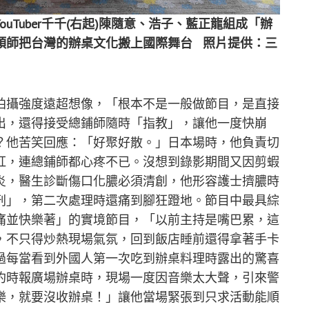
Tuber千千(右起)陳隨意、浩子、藍正龍組成「辦
頭師把台灣的辦桌文化搬上國際舞台 照片提供：三
拍攝強度遠超想像，「根本不是一般做節目，是直接
出，還得接受總鋪師隨時「指教」，讓他一度快崩
？他苦笑回應：「好聚好散。」日本場時，他負責切
紅，連總鋪師都心疼不已。沒想到錄影期間又因剪蝦
炎，醫生診斷傷口化膿必須清創，他形容護士擠膿時
刑」，第二次處理時還痛到腳狂蹬地。節目中最具綜
痛並快樂著」的實境節目，「以前主持是嘴巴累，這
，不只得炒熱現場氣氛，回到飯店睡前還得拿著手卡
過每當看到外國人第一次吃到辦桌料理時露出的驚喜
約時報廣場辦桌時，現場一度因音樂太大聲，引來警
樂，就要沒收辦桌！」讓他當場緊張到只求活動能順