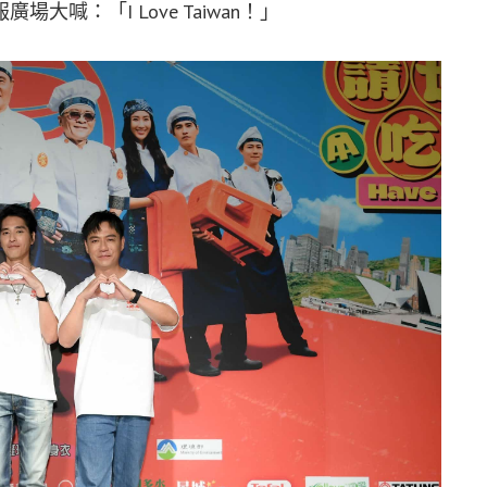
喊：「I Love Taiwan！」