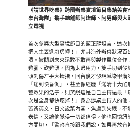
《請世界吃桌》跨國辦桌實境節目集結美食You
桌台灣隊」攜手總舖師阿燦師、阿男師與大
立電視
首次參與大型實境節目的藍正龍坦言，這次
把人生丟進廚房裡！」尤其海外辦桌狀況百
潰。被問到未來還敢不敢再與製作單位合作
雞腳、砍雞頭，因為太過用力，雙手切到發
頭刺傷左手大拇指，回台後才發現感染甲溝
「痛到快昏倒」，甚至像經歷「滿清十大酷
藝效果的浩子，則笑說這是自己主持過最「
次是全身都快壞掉！」身為辦桌主持人的他
苦背英文、日文說菜內容，焦慮到失眠。不
表情，又讓他覺得一切都值得。他也回憶紐
方關切，「警察直接跟我們說，如果再放音