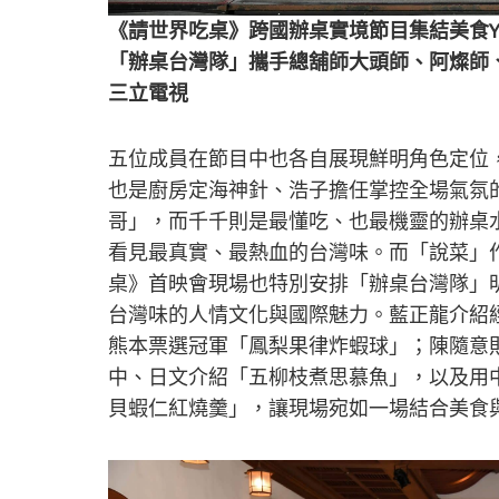
《請世界吃桌》跨國辦桌實境節目集結美食You
「辦桌台灣隊」攜手總舖師大頭師、阿燦師
三立電視
五位成員在節目中也各自展現鮮明角色定位
也是廚房定海神針、浩子擔任掌控全場氣氛
哥」，而千千則是最懂吃、也最機靈的辦桌
看見最真實、最熱血的台灣味。而「說菜」
桌》首映會現場也特別安排「辦桌台灣隊」
台灣味的人情文化與國際魅力。藍正龍介紹
熊本票選冠軍「鳳梨果律炸蝦球」；陳隨意
中、日文介紹「五柳枝煮思慕魚」，以及用
貝蝦仁紅燒羹」，讓現場宛如一場結合美食