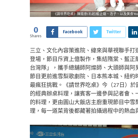
《請世界吃桌》陳隨意(右起)藍正龍、浩子、以及美食Yo
0
Facebook
Twitter
Shares
三立、文化內容策進院、緯來與華視聯手打
登場，節目斥資上億製作，集結隋棠、藍正龍、
台灣隊」，攜手總舖師阿燦師、大頭師與阿
節目更前進雪梨歌劇院、日本熊本城、紐約
最瘋狂挑戰。《請世界吃桌》今（27日）
的經典辦桌料理，讓賓客一邊參與記者會、
的料理，更由圓山大飯店主廚重現節目中雪
理，每一道菜背後都藏著拍攝過程中的熱血