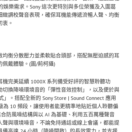
豐富的娛樂需求。Sony 這次更特別與多位榮獲及入圍葛
細緻調校聲音表現，確保耳機能傳遞流暢人聲、均衡
初衷。
效均衡分散壓力並柔軟貼合頭部，搭配無壓迫感的耳
佩戴體驗。(圖/荊柯攝)
完美延續 1000X 系列備受好評的智慧聆聽功
動切換降噪環境音的「彈性音效控制」，以及便於與
搭配全新的 Sony Store | Sound Connect 應用
級為 10 頻段，讓使用者能更精準地貼近個人聆聽偏
結合防風噪結構與以 AI 為基礎、利用五百萬種聲音
人聲與環境噪音，不論免持通話或線上會議，都能提
備高達 24 小時（降噪開啟）的長效電力，並支援