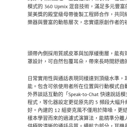
模式的 360 Upmix 混音技術，滿足多元
萊美獎的殿堂級母帶後製工程師合作，共同
樂器與豐富的動態層次，忠實還原創作者的
頭帶內側採用質感皮革與加厚緩衝層，能有
罩設計，可自然包覆耳朵，帶來長時間舒適的
日常實用性與通話表現同樣達到頂級水準，耳機
能。包含可依使用者所在位置與行動模式自
外界談話互動的「Speak-to-Chat 快速說話模式」。
程式，等化器設定更從原先的 5 頻段大幅升
好。內建的 12 組麥克風不僅用於降噪，更
樣本學習而來的過濾式演算法，能精準分離
供極致清晰的通話品質。續航力部分，耳機具