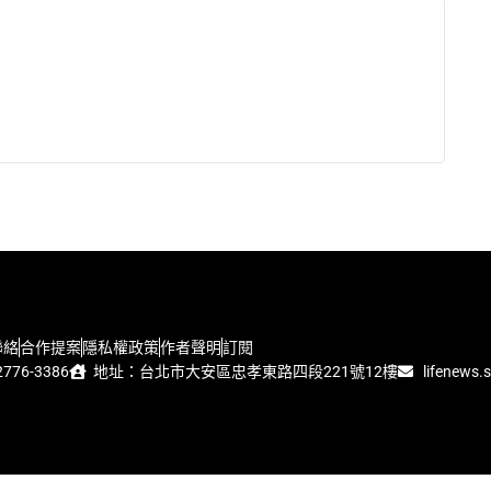
聯絡
合作提案
隱私權政策
作者聲明
訂閱
776-3386
地址：台北市大安區忠孝東路四段221號12樓
lifenews.