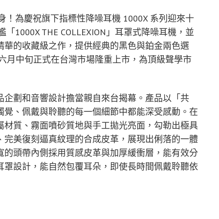
身！為慶祝旗下指標性降噪耳機 1000X 系列迎來十
1000X THE COLLEXION」耳罩式降噪耳機，並
精華的收藏級之作，提供經典的黑色與鉑金兩色選
將於六月中旬正式在台灣市場隆重上市，為頂級聲學市
品企劃和音響設計擔當親自來台揭幕。產品以「共
觸覺、佩戴與聆聽的每一個細節中都能深受感動。在
屬材質、霧面噴砂質地與手工拋光亮面，勾勒出極具
、完美復刻逼真紋理的合成皮革，展現出俐落的一體
寬的頭帶內側採用質感皮革與加厚緩衝層，能有效分
耳罩設計，能自然包覆耳朵，即使長時間佩戴聆聽依