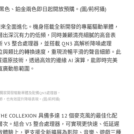
耳機提供黑色、鉑金兩色即日起開放預購。(圖/荊柯攝)
XION 迎來全面進化。機身搭載全新開發的專屬驅動單體，
潛出深沉有力的低頻，同時兼顧清亮細膩的高音表
V3 整合處理器，並搭載 QN3 高解析降噪處理
位與類比的轉換速度，重現流暢平滑的聲音細節。此
數位音質還原技術，透過高效的邊緣 AI 演算，能即時完美
寬廣動態範圍。
ION採用獨家開發驅動單體及配備QN3處理器，
，也有效提升降噪表現。(圖/荊柯攝)
 COLLEXION 具備多達 12 個麥克風的最佳化配
次。結合 V3 整合處理器，可實現更快速、低延遲
效體驗上，更支援全新擴展為影院、音樂、遊戲三種