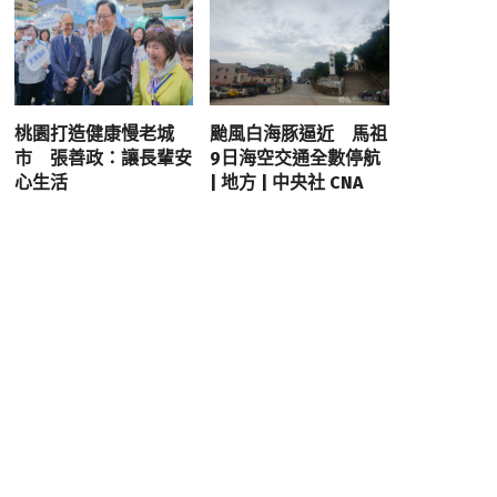
桃園打造健康慢老城
颱風白海豚逼近 馬祖
市 張善政：讓長輩安
9日海空交通全數停航
心生活
| 地方 | 中央社 CNA