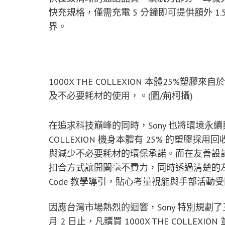
快充規格，僅需充電 5 分鐘即可提供額外 
界。
1000X THE COLLEXION 本體25
及不必要耗材的使用，。(圖/荊柯攝)
在追求科技巔峰的同時，Sony 也將環境永續
COLLEXION 機身本體有 25% 的塑
與減少不必要耗材的環保承諾。而在友善設
扣合方式讓開闔毫不費力，同時透過清楚的左
Code 教學導引，貼心考量視能與手部活
因應台灣市場熱烈的迴響，Sony 特別規劃了
月 2 日止，凡購買 1000X THE COLLEXI