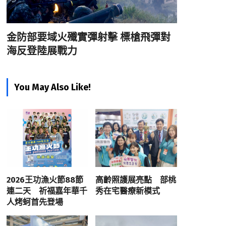
金防部要域火殲實彈射擊 標槍飛彈對
海反登陸展戰力
You May Also Like!
2026王功漁火節88節
高齡照護展亮點 部桃
連二天 祈福嘉年華千
秀在宅醫療新模式
人烤蚵首先登場