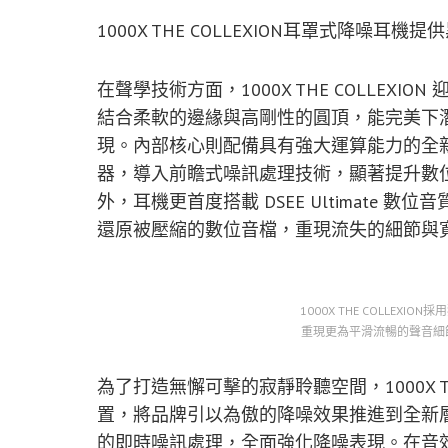
1000X THE COLLEXION耳罩式降噪
在聲學技術方面，1000X THE COLLE
結合柔軟的邊緣與高剛性的圓頂，能完美下
現。內部核心則配備具有強大運算能力的全新 
器，導入前瞻式噪訊處理技術，顯著提升數
外，耳機更首度搭載 DSEE Ultimate 
還原被壓縮的數位音檔，重現流失的細節與
1000X THE COLLEX
重現更為平滑流暢的聲音細節
為了打造無懈可擊的寂靜聆聽空間，1000X THE
置，將品牌引以為傲的降噪效果推進到全新層
的即時噪訊處理，全面強化降噪表現。在音