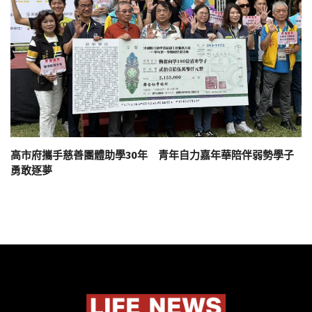
高市府攜手慈善團體助學30年 青年自力嘉年華陪伴弱勢學子
勇敢逐夢