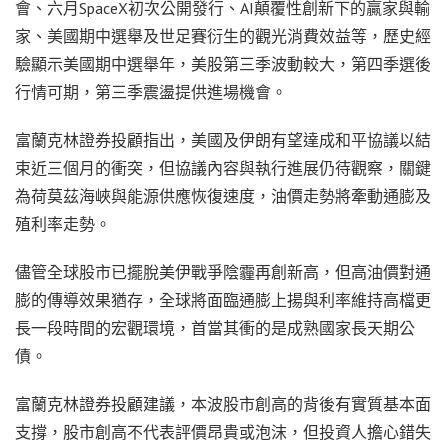
會、六月SpaceX初次公開發行、AI顛覆性創新下的贏家與輸
家、美國期中選舉及世足賽衍生的觀光消費效益等，歷史經
驗顯示美國期中選舉年，美股第三季波動較大，第四季選後
行情可期，第三季震盪提供進場機會。
富蘭克林證券投顧指出，美國及伊朗有望達成和平協議以結
束近三個月的衝突，但協議內容與執行進展仍待觀察，關鍵
為荷莫茲海峽與能源供應恢復速度，油價走勢將牽動通膨及
殖利率走勢。
儘管全球股市已擺脫美伊戰爭陰霾再創新高，但高油價對通
膨的傳導效果猶存，全球將面臨通膨上揚與利率維持高檔更
長一段時間的宏觀環境，首當其衝的是成熟國家長天期公
債。
富蘭克林證券投顧建議，本波股市創高的背後有實質基本面
支撐，股市創高不代表評價昂貴或泡沫，但投資人擔心錯失