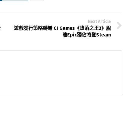
Next Article
灣
遊戲發行策略轉彎 CI Games《墮落之王2》脫
離Epic獨佔將登Steam