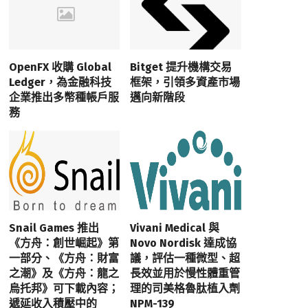
OpenFX 收購 Global
Bitget 提升機構交易
Ledger，為金融科技
框架，引領多資產市場
企業推出多幣種帳戶服
邁向新階段
務
Snail Games 推出
Vivani Medical 與
《方舟：創世崛起》第
Novo Nordisk 達成協
一部分、《方舟：財富
議，評估一種微型、超
之潮》及《方舟：龍之
長效並用於慢性體重管
烏托邦》可下載內容；
理的司美格魯肽植入劑
遞延收入積壓中的
NPM-139