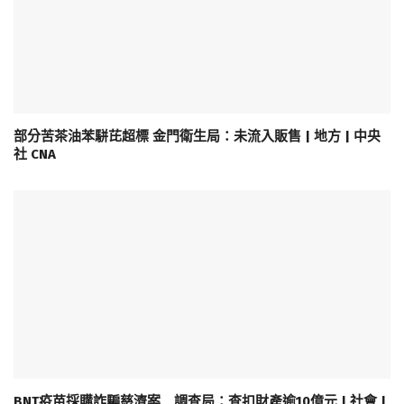
部分苦茶油苯駢芘超標 金門衛生局：未流入販售 | 地方 | 中央
社 CNA
BNT疫苗採購詐騙慈濟案 調查局：查扣財產逾10億元 | 社會 |