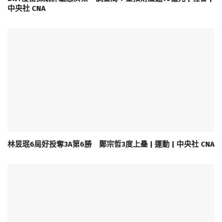
中央社 CNA
林昱珉6局好投奪3A第6勝 鄭宗哲3度上壘 | 運動 | 中央社 CNA