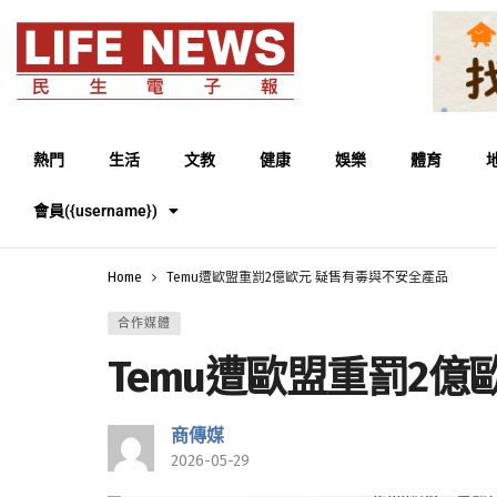
熱門
生活
文教
健康
娛樂
體育
會員({username})
Home
Temu遭歐盟重罰2億歐元 疑售有毒與不安全產品
合作媒體
Temu遭歐盟重罰2
商傳媒
2026-05-29