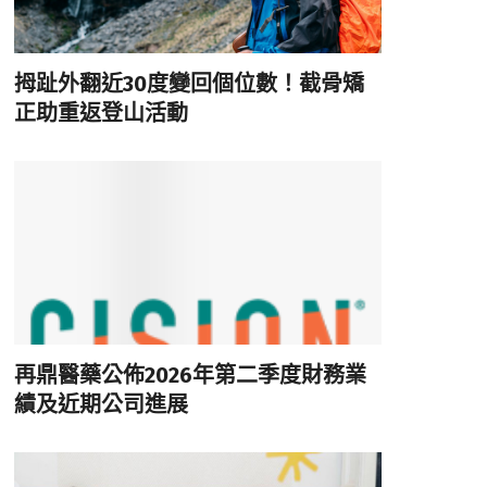
拇趾外翻近30度變回個位數！截骨矯
正助重返登山活動
再鼎醫藥公佈2026年第二季度財務業
績及近期公司進展