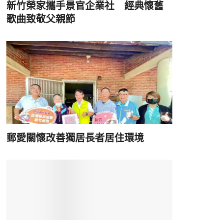
新竹榮家攜手景官企業社 經典懷舊
歌曲致敬父親節
郵愛關懷改善獨居長者居住環境