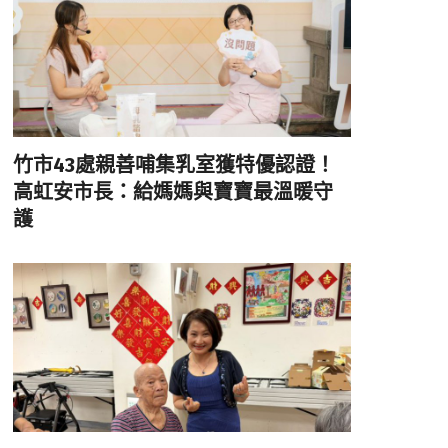
竹市43處親善哺集乳室獲特優認證！
高虹安市長：給媽媽與寶寶最溫暖守
護