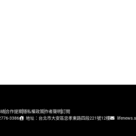
聯絡
合作提案
隱私權政策
作者聲明
訂閱
776-3386
地址：台北市大安區忠孝東路四段221號12樓
lifenews.