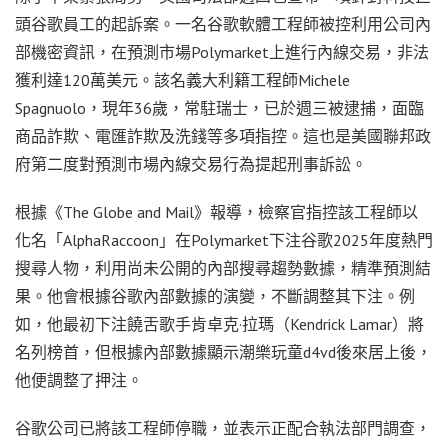
頭谷歌員工的起訴案。一名谷歌軟體工程師被控利用公司內
部機密資訊，在預測市場Polymarket上進行內線交易，非法
獲利達120萬美元。該名義大利籍工程師Michele
Spagnuolo，現年36歲，常駐瑞士，已於週三被逮捕，面臨
商品詐欺、電匯詐欺及洗錢等多項指控。這也是美國聯邦政
府第二度對預測市場內線交易行為提起刑事訴訟。
根據《The Globe and Mail》報導，檢察官指控該工程師以
化名「AlphaRaccoon」在Polymarket下注谷歌2025年度熱門
搜尋人物，利用尚未公開的內部搜尋趨勢數據，精準預測結
果。他會根據谷歌內部數據的演變，不斷調整其下注。例
如，他最初下注饒舌歌手肯卓克·拉瑪（Kendrick Lamar）將
名列榜首，但根據內部數據顯示潮樂玩童d4vd後來居上後，
他便調整了押注。
谷歌公司已將該工程師停職，並表示正配合執法部門調查，