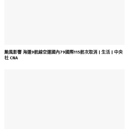
颱風影響 海運9航線空運國內79國際115航次取消 | 生活 | 中央
社 CNA