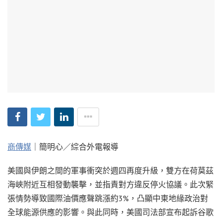
商傳媒
｜簡明心／綜合外電報導
美國與伊朗之間的軍事衝突於週四再度升級，雙方在荷莫茲
海峽附近互相發動襲擊，並指責對方違反停火協議。此次緊
張情勢導致國際油價應聲跳漲約3%，凸顯中東地緣政治對
全球能源供應的影響。與此同時，美國司法部宣布起訴谷歌