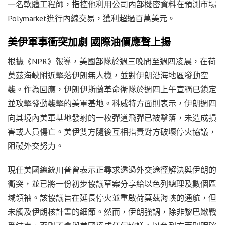
一名軟體工程師，指控他利用公司內部機密資料在預測市場
Polymarket進行內線交易，獲利超過百萬美元。
美伊軍事衝突加劇 國際油價應聲上揚
根據《NPR》報導，美國部隊於週三晚間至週四凌晨，在荷
莫茲海峽附近擊落伊朗無人機，並對伊朗沿海地區發動空
襲。作為回應，伊朗伊斯蘭革命衛隊於週四上午宣稱已鎖定
並攻擊發動襲擊的美軍基地。科威特方面則表示，伊朗週四
向其境內美軍基地發射的一枚彈道飛彈已被擊落，未造成損
害或人員傷亡。美伊雙方隨後互相指責對方破壞停火協議，
阻礙外交努力。
現任美國總統川普曾表示正尋求透過外交途徑解決與伊朗的
衝突，並已將一份初步協議草案分享給以色列總理及數個區
域領袖。該協議旨在延長停火並重啟荷莫茲海峽的通航，但
未觸及伊朗核計畫的細節。然而，伊朗強調，除非黎巴嫩戰