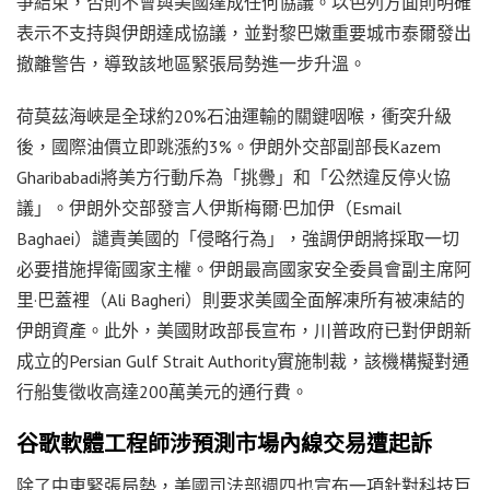
爭結束，否則不會與美國達成任何協議。以色列方面則明確
表示不支持與伊朗達成協議，並對黎巴嫩重要城市泰爾發出
撤離警告，導致該地區緊張局勢進一步升溫。
荷莫茲海峽是全球約20%石油運輸的關鍵咽喉，衝突升級
後，國際油價立即跳漲約3%。伊朗外交部副部長Kazem
Gharibabadi將美方行動斥為「挑釁」和「公然違反停火協
議」。伊朗外交部發言人伊斯梅爾·巴加伊（Esmail
Baghaei）譴責美國的「侵略行為」，強調伊朗將採取一切
必要措施捍衛國家主權。伊朗最高國家安全委員會副主席阿
里·巴蓋裡（Ali Bagheri）則要求美國全面解凍所有被凍結的
伊朗資產。此外，美國財政部長宣布，川普政府已對伊朗新
成立的Persian Gulf Strait Authority實施制裁，該機構擬對通
行船隻徵收高達200萬美元的通行費。
谷歌軟體工程師涉預測市場內線交易遭起訴
除了中東緊張局勢，美國司法部週四也宣布一項針對科技巨