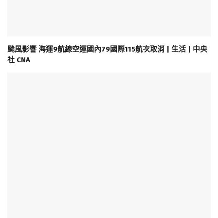
颱風影響 海運9航線空運國內79國際115航次取消 | 生活 | 中央
社 CNA