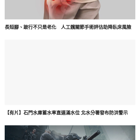
長短腳、跛行不只是老化 人工髖關節手術評估助降臥床風險
【有片】石門水庫蓄水率直逼滿水位 北水分署發布防洪警示