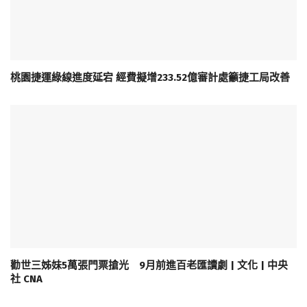
桃園捷運綠線進度延宕 經費擬增233.52億審計處籲捷工局改善
勸世三姊妹5萬張門票搶光 9月前進百老匯讀劇 | 文化 | 中央
社 CNA