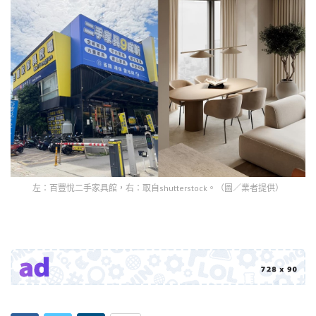
左：百豐悅二手家具館，右：取自shutterstock。（圖／業者提供）