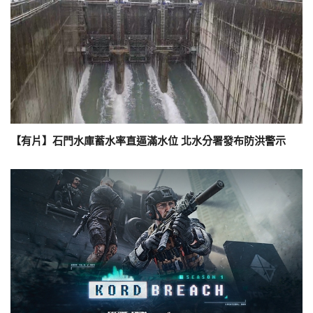
【有片】石門水庫蓄水率直逼滿水位 北水分署發布防洪警示