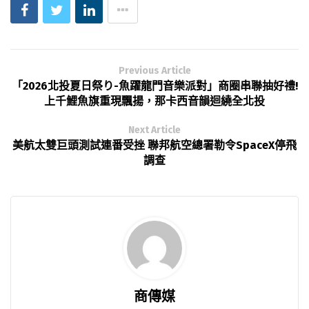
Previous Article
「2026北投夏日祭り-魚躍龍門音樂派對」商圈串聯抽好禮!
上千鯉魚旗重現飄揚，那卡西音韻迴繞全北投
Next Article
美航太雙巨頭測試連番受挫 聯邦航空總署勒令SpaceX停飛
調查
商傳媒