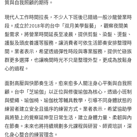
質與自我照顧的期待。
現代人工作時間拉長，不少人下班後已錯過一般沙龍營業時
段。成立於2018年的台中「双月美學髮藝」，觀察夜間美
髮需求，將營業時間延長至凌晨，提供剪髮、染髮、燙髮、
護髮及頭皮養護等服務，讓消費者可依生活節奏安排整理時
間。業者表示，希望透過彈性時段與專業服務，提供忙碌族
群更多選擇，也讓晚間時光不只是整理外型，更成為放鬆身
心的過程。
面對高壓與快節奏生活，愈來愈多人關注身心平衡與自我照
顧。台中「芝瑜伽」以正位與修復瑜伽為核心，透過小班制
與壁繩、瑜伽椅、瑜伽枕等輔具教學，引導不同身體狀態的
練習者建立安全且循序的練習方式。業者表示，希望協助學
員將墊上的覺察延伸至日常生活，建立身體力量、柔韌與內
在節奏。未來也將持續規劃多元課程與研習、師資培訓，深
化身心整合的練習理念。