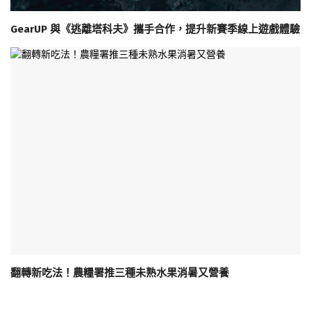
GearUP 與《逃離塔科夫》攜手合作，提升新賽季線上遊戲體驗
翻轉新吃法！農糧署推三種未熟水果消暑又營養