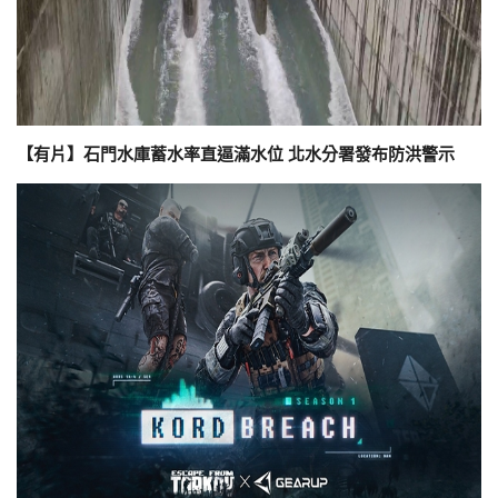
【有片】石門水庫蓄水率直逼滿水位 北水分署發布防洪警示