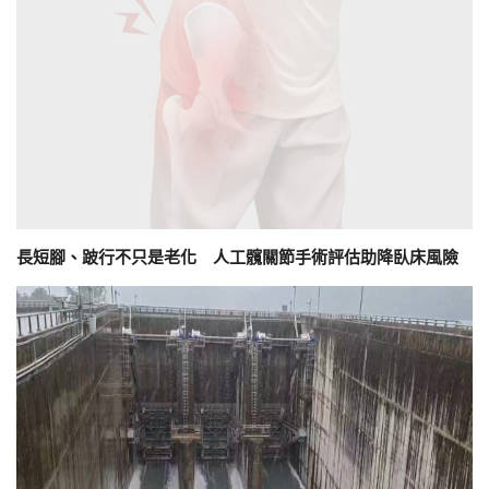
長短腳、跛行不只是老化 人工髖關節手術評估助降臥床風險