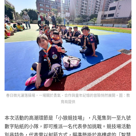
春日微光灑落操場，一場關於勇氣、合作與童年記憶的冒險悄然展開。圖：教
育局提供
本次活動的高潮環節是「小狼競技場」，凡蒐集到一至九號
數字貼紙的小隊，即可推派一名代表參加挑戰。競技場活動
別具特色，代表需以射箭方式，瞄準懸掛於高樓處的「智慧