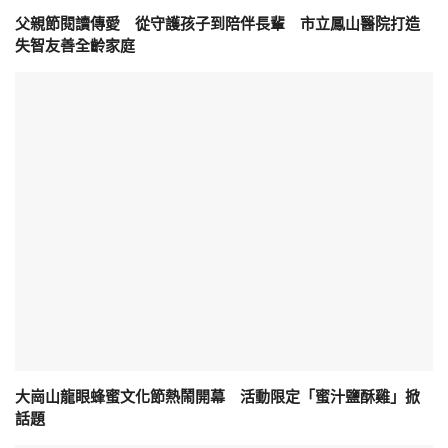
父親節閱讀傳愛 從守護孩子到陪伴長輩 市立鳳山醫院打造
失智友善全齡家庭
大崗山龍眼蜂蜜文化節熱鬧開幕 活動限定「蜜汁鹽酥雞」掀
話題