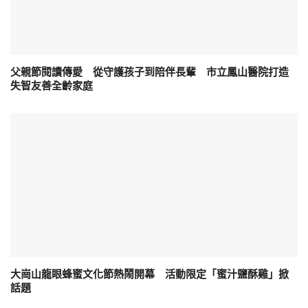
父親節閱讀傳愛 從守護孩子到陪伴長輩 市立鳳山醫院打造
失智友善全齡家庭
大崗山龍眼蜂蜜文化節熱鬧開幕 活動限定「蜜汁鹽酥雞」掀
話題