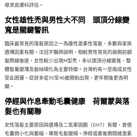
尋求皮膚科評估。
女性雄性禿與男性大不同 頭頂分線變
寬是關鍵警訊
臨床最常見的落髮原因之一為雄性激素性落髮，多數與家族
遺傳因素有關。沈冠宇醫師說明，相較男性常見的兩側前額
髮際線後退，女性較少出現M型禿，多以頭頂分線變寬、整
體髮量變薄及髮絲細化為主要特徵。台灣約有一至兩成女性
受此困擾，症狀多從30至40歲開始出現，更年期後更為明
顯。
停經與作息牽動毛囊健康 荷爾蒙與落
髮也有關聯
女性落髮主要原因與遺傳及二氫睪固酮（DHT）有關，會使
毛囊微小化與萎縮，導致毛髮變細。停經或產後期間雌激素