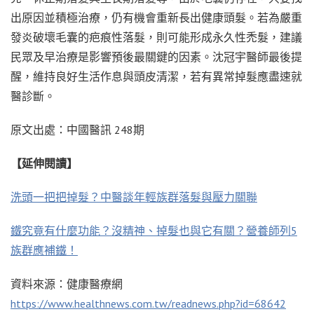
出原因並積極治療，仍有機會重新長出健康頭髮。若為嚴重
發炎破壞毛囊的疤痕性落髮，則可能形成永久性禿髮，建議
民眾及早治療是影響預後最關鍵的因素。沈冠宇醫師最後提
醒，維持良好生活作息與頭皮清潔，若有異常掉髮應盡速就
醫診斷。
原文出處：中國醫訊 248期
【延伸閱讀】
洗頭一把把掉髮？中醫談年輕族群落髮與壓力關聯
鐵究竟有什麼功能？沒精神、掉髮也與它有關？營養師列5
族群應補鐵！
資料來源：健康醫療網
https://www.healthnews.com.tw/readnews.php?id=68642