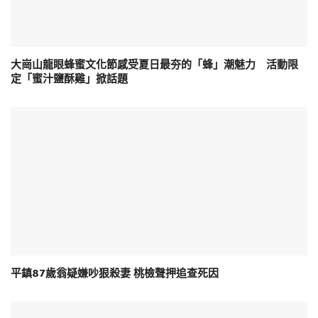
大崗山龍眼蜂蜜文化節感受夏日最夯的「蜂」潮魅力 活動限
定「蜜汁鹽酥雞」掀話題
平鎮87歲翁疑嫌吵狠殺妻 桃檢聲押追查死因