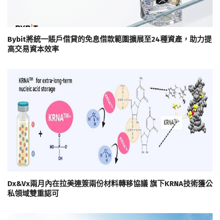
Bybit將統一賬戶借貸的免息借款範圍擴展至24種資產，助力提
高交易資本效率
Dx&Vx兩月內在拉美連簽兩份材料轉移協議 旗下KRNA技術獲公
私領域雙重認可