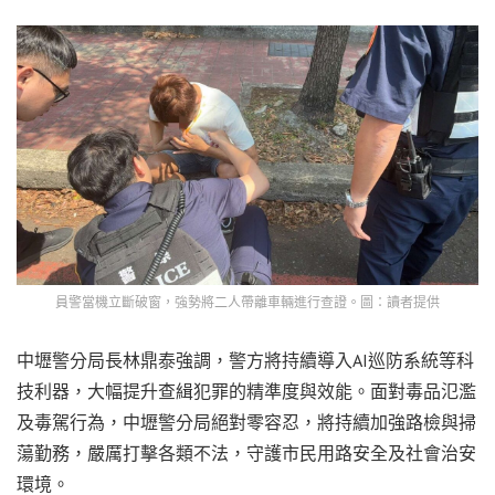
員警當機立斷破窗，強勢將二人帶離車輛進行查證。圖：讀者提供
中壢警分局長林鼎泰強調，警方將持續導入AI巡防系統等科
技利器，大幅提升查緝犯罪的精準度與效能。面對毒品氾濫
及毒駕行為，中壢警分局絕對零容忍，將持續加強路檢與掃
蕩勤務，嚴厲打擊各類不法，守護市民用路安全及社會治安
環境。