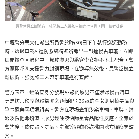
員警當機立斷破窗，強勢將二人帶離車輛進行查證。圖：讀者提供
中壢警分局文化派出所員警於昨(30)日下午執行巡邏勤務
時，透過車載AI巡防系統精準辨識出一部遭侵占車輛，立即
展開攔查。過程中，駕駛廖男與乘客李女拒不下車配合，警
方隨即呼叫支援警力封鎖現場。在勸導無效後，員警當機立
斷破窗，強勢將二人帶離車輛進行查證。
警方表示，經清查身分發現47歲的廖男不僅涉嫌侵占汽車，
更是妨害秩序與竊盜罪之通緝犯；35歲的李女則身揹毒品與
肇事遺棄兩項通緝案。警方在現場查扣涉案車輛、車牌、鑰
匙及愷他命殘渣，廖男經唾液快篩呈毒品陽性反應。全案於
警詢後，依侵占、毒品、毒駕等罪嫌移送桃園地方檢察署歸
案。