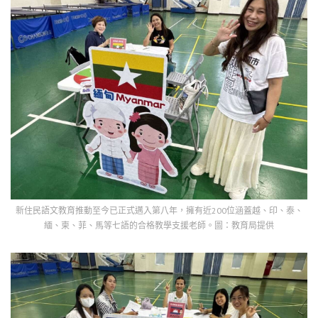
新住民語文教育推動至今已正式邁入第八年，擁有近200位涵蓋越、印、泰、
緬、柬、菲、馬等七語的合格教學支援老師。圖：教育局提供