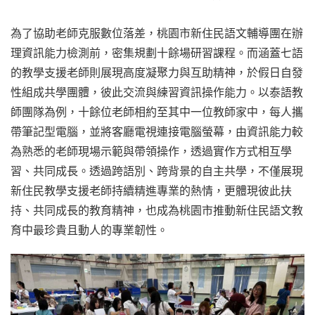
為了協助老師克服數位落差，桃園市新住民語文輔導團在辦
理資訊能力檢測前，密集規劃十餘場研習課程。而涵蓋七語
的教學支援老師則展現高度凝聚力與互助精神，於假日自發
性組成共學團體，彼此交流與練習資訊操作能力。以泰語教
師團隊為例，十餘位老師相約至其中一位教師家中，每人攜
帶筆記型電腦，並將客廳電視連接電腦螢幕，由資訊能力較
為熟悉的老師現場示範與帶領操作，透過實作方式相互學
習、共同成長。透過跨語別、跨背景的自主共學，不僅展現
新住民教學支援老師持續精進專業的熱情，更體現彼此扶
持、共同成長的教育精神，也成為桃園市推動新住民語文教
育中最珍貴且動人的專業韌性。