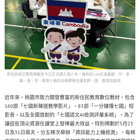
新住民語文教育推動至今已正式邁入第八年，擁有近200位涵蓋越、印、泰、
緬、柬、菲、馬等七語的合格教學支援老師。圖：教育局提供
近年來，桃園市致力開發豐富的新住民教育數位教材，包含
160部「七國新聲道教學影片」、83部「一分鐘懂七國」短
影音，以及全國首創的「七國語文AI檢測評量系統」。為了
讓這些頂尖資源在課堂上發揮最大效益，特別規劃於5月23
日及31日兩天，分五梯次舉辦「資訊能力上機檢測」，每梯