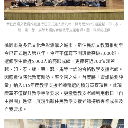
新住民語文教育推動至今已正式邁入第八年，擁有近200位涵蓋越、印、泰、
緬、柬、菲、馬等七語的合格教學支援老師。圖：教育局提供
桃園市為多元文化色彩濃厚之城市，新住民語文教育推動至
今已正式邁入第八年，今年不僅寫下開班數突破2,000班、
選修學生數近5,000人的亮眼成績，更擁有近200位涵蓋
越、印、泰、緬、柬、菲、馬等七語的合格教學支援老師。
因應數位時代教育趨勢，率全國之先，首度將「資訊檢測評
量」納入115年度教學支援老師甄選的積分審查項目。此項
變革不僅提升教學專業要求，更激發教支老師利用假日「自
主揪團」進修，展現出新住民教學支援老師持續專業成長及
自我要求。