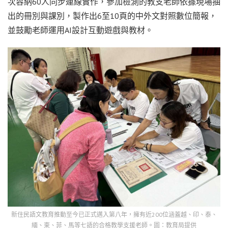
次容納60人同步連線實作，參加檢測的教支老師依據現場抽
出的冊別與課別，製作出6至10頁的中外文對照數位簡報，
並鼓勵老師運用AI設計互動遊戲與教材。
新住民語文教育推動至今已正式邁入第八年，擁有近200位涵蓋越、印、泰、
緬、柬、菲、馬等七語的合格教學支援老師。圖：教育局提供