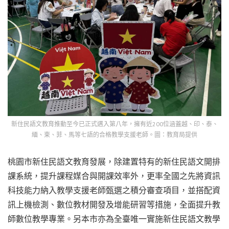
新住民語文教育推動至今已正式邁入第八年，擁有近200位涵蓋越、印、泰、
緬、柬、菲、馬等七語的合格教學支援老師。圖：教育局提供
桃園市新住民語文教育發展，除建置特有的新住民語文開排
課系統，提升課程媒合與開課效率外，更率全國之先將資訊
科技能力納入教學支援老師甄選之積分審查項目，並搭配資
訊上機檢測、數位教材開發及增能研習等措施，全面提升教
師數位教學專業。另本市亦為全臺唯一實施新住民語文教學