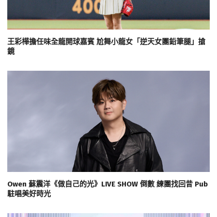
王彩樺擔任味全龍開球嘉賓 尬舞小龍女「逆天女團鉛筆腿」搶
鏡
Owen 蘇震洋《做自己的光》LIVE SHOW 倒數 練團找回昔 Pub
駐唱美好時光